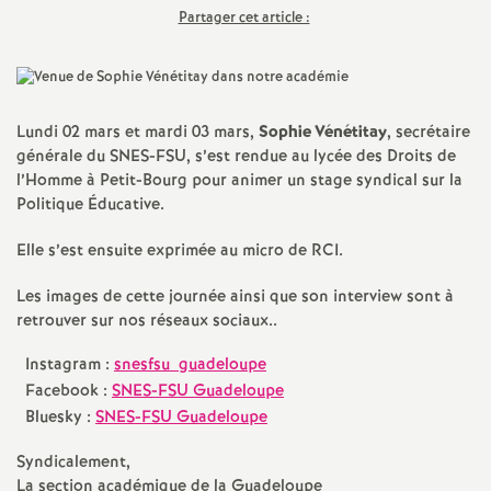
Partager cet article :
a
t
Lundi 02 mars et mardi 03 mars,
Sophie Vénétitay
, secrétaire
i
générale du SNES-FSU, s’est rendue au lycée des Droits de
l’Homme à Petit-Bourg pour animer un stage syndical sur la
o
Politique Éducative.
Elle s’est ensuite exprimée au micro de RCI.
n
Les images de cette journée ainsi que son interview sont à
a
retrouver sur nos réseaux sociaux..
Instagram :
snesfsu_guadeloupe
l
Facebook :
SNES-FSU Guadeloupe
Bluesky :
SNES-FSU Guadeloupe
d
Syndicalement,
La section académique de la Guadeloupe