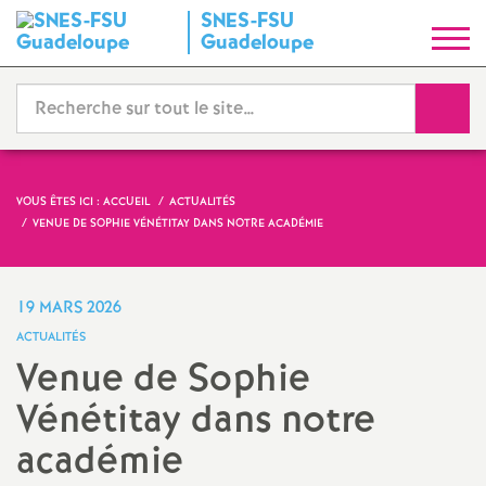
SNES-FSU
S
Guadeloupe
y
Reche
n
d
VOUS ÊTES ICI :
ACCUEIL
ACTUALITÉS
VENUE DE SOPHIE VÉNÉTITAY DANS NOTRE ACADÉMIE
i
c
19 MARS 2026
ACTUALITÉS
a
Venue de Sophie
Vénétitay dans notre
t
académie
N