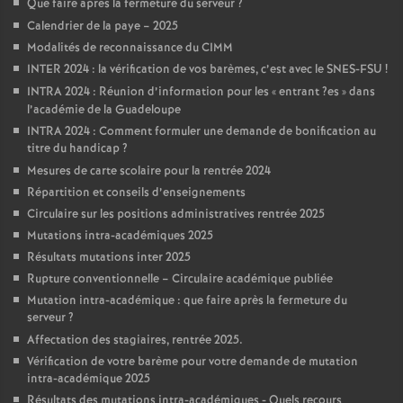
Que faire après la fermeture du serveur
?
Calendrier de la paye – 2025
Modalités de reconnaissance du CIMM
INTER 2024 : la vérification de vos barèmes, c’est avec le SNES-FSU
!
INTRA 2024 : Réunion d’information pour les «
entrant
?es
» dans
l’académie de la Guadeloupe
INTRA 2024 : Comment formuler une demande de bonification au
titre du handicap
?
Mesures de carte scolaire pour la rentrée 2024
Répartition et conseils d’enseignements
Circulaire sur les positions administratives rentrée 2025
Mutations intra-académiques 2025
Résultats mutations inter 2025
Rupture conventionnelle – Circulaire académique publiée
Mutation intra-académique : que faire après la fermeture du
serveur
?
Affectation des stagiaires, rentrée 2025.
Vérification de votre barème pour votre demande de mutation
intra-académique 2025
Résultats des mutations intra-académiques - Quels recours