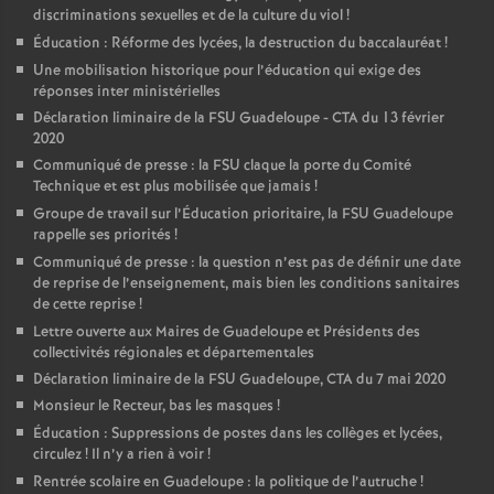
discriminations sexuelles et de la culture du viol
!
é
Éducation : Réforme des lycées, la destruction du baccalauréat
!
Une mobilisation historique pour l’éducation qui exige des
O
réponses inter ministérielles
Déclaration liminaire de la FSU Guadeloupe - CTA du 13 février
r
2020
Communiqué de presse : la FSU claque la porte du Comité
Technique et est plus mobilisée que jamais
!
l
Groupe de travail sur l’Éducation prioritaire, la FSU Guadeloupe
rappelle ses priorités
!
é
Communiqué de presse : la question n’est pas de définir une date
de reprise de l’enseignement, mais bien les conditions sanitaires
a
de cette reprise
!
Lettre ouverte aux Maires de Guadeloupe et Présidents des
collectivités régionales et départementales
n
Déclaration liminaire de la FSU Guadeloupe, CTA du 7 mai 2020
Monsieur le Recteur, bas les masques
!
s
Éducation : Suppressions de postes dans les collèges et lycées,
circulez
! Il n’y a rien à voir
!
T
Rentrée scolaire en Guadeloupe : la politique de l’autruche
!