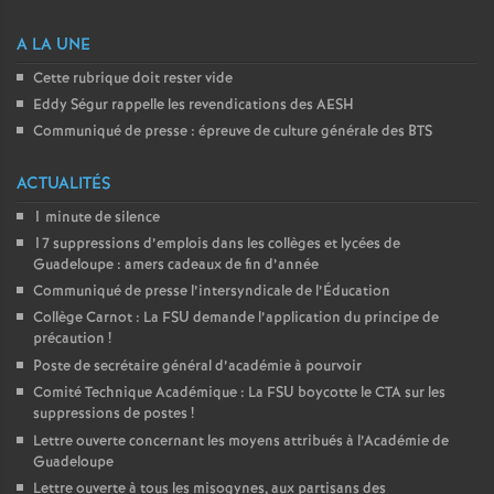
e
A LA UNE
c
Cette rubrique doit rester vide
Eddy Ségur rappelle les revendications des AESH
o
Communiqué de presse : épreuve de culture générale des BTS
n
ACTUALITÉS
1 minute de silence
d
17 suppressions d’emplois dans les collèges et lycées de
Guadeloupe : amers cadeaux de fin d’année
Communiqué de presse l’intersyndicale de l’Éducation
d
Collège Carnot : La FSU demande l’application du principe de
précaution
!
e
Poste de secrétaire général d’académie à pourvoir
Comité Technique Académique : La FSU boycotte le CTA sur les
g
suppressions de postes
!
Lettre ouverte concernant les moyens attribués à l’Académie de
r
Guadeloupe
Lettre ouverte à tous les misogynes, aux partisans des