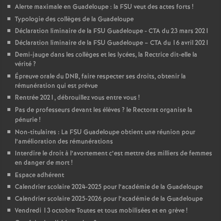
Alerte maximale en Guadeloupe : la FSU veut des actes forts
!
o
Typologie des collèges de la Guadeloupe
Déclaration liminaire de la FSU Guadeloupe - CTA du 23 mars 2021
u
Déclaration liminaire de la FSU Guadeloupe – CTA du 16 avril 2021
Demi-jauge dans les collèges et les lycées, la Rectrice dit-elle la
vérité
?
r
Épreuve orale du DNB, faire respecter ses droits, obtenir la
rémunération qui est prévue
s
Rentrée 2021, débrouillez vous entre vous
!
Pas de professeurs devant les élèves
? le Rectorat organise la
pénurie
!
Non-titulaires : La FSU Guadeloupe obtient une réunion pour
l’amélioration des rémunérations
Interdire le droit à l’avortement c’est mettre des milliers de femmes
en danger de mort
!
Espace adhérent
Calendrier scolaire 2024-2025 pour l’académie de la Guadeloupe
Calendrier scolaire 2025-2026 pour l’académie de la Guadeloupe
Vendredi 13 octobre Toutes et tous mobilisées et en grève
!