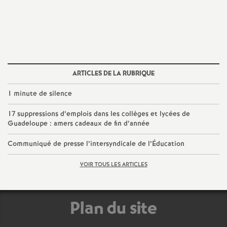
e
m
e
ARTICLES DE LA RUBRIQUE
n
1 minute de silence
t
17 suppressions d’emplois dans les collèges et lycées de
Guadeloupe : amers cadeaux de fin d’année
s
Communiqué de presse l’intersyndicale de l’Éducation
d
VOIR TOUS LES ARTICLES
e
Plan du site
S