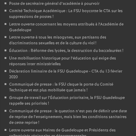
Poste de secrétaire général d’académie à pourvoir
o
Comité Technique Académique : La FSU boycotte le CTA sur les
suppressions de postes
!
Lettre ouverte concernant les moyens attribués à l’Académie de
u
Guadeloupe
Lettre ouverte à tous les misogynes, aux partisans des
r
discriminations sexuelles et de la culture du viol
!
Éducation : Réforme des lycées, la destruction du baccalauréat
!
s
Une mobilisation historique pour l’éducation qui exige des
réponses inter ministérielles
Déclaration liminaire de la FSU Guadeloupe - CTA du 13 février
2020
Communiqué de presse : la FSU claque la porte du Comité
Technique et est plus mobilisée que jamais
!
Groupe de travail sur l’Éducation prioritaire, la FSU Guadeloupe
rappelle ses priorités
!
Communiqué de presse : la question n’est pas de définir une date
de reprise de l’enseignement, mais bien les conditions sanitaires
de cette reprise
!
Lettre ouverte aux Maires de Guadeloupe et Présidents des