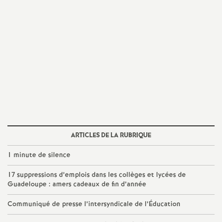
e
c
o
n
d
d
ARTICLES DE LA RUBRIQUE
1 minute de silence
e
17 suppressions d’emplois dans les collèges et lycées de
g
Guadeloupe : amers cadeaux de fin d’année
Communiqué de presse l’intersyndicale de l’Éducation
r