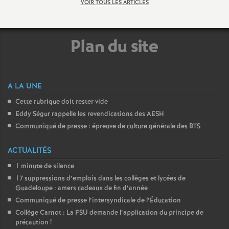
VOIR TOUS LES ARTICLES
é
O
Plan du site
r
A LA UNE
l
Cette rubrique doit rester vide
Eddy Ségur rappelle les revendications des AESH
é
Communiqué de presse : épreuve de culture générale des BTS
a
ACTUALITÉS
1 minute de silence
n
17 suppressions d’emplois dans les collèges et lycées de
Guadeloupe : amers cadeaux de fin d’année
s
Communiqué de presse l’intersyndicale de l’Éducation
Collège Carnot : La FSU demande l’application du principe de
T
précaution
!