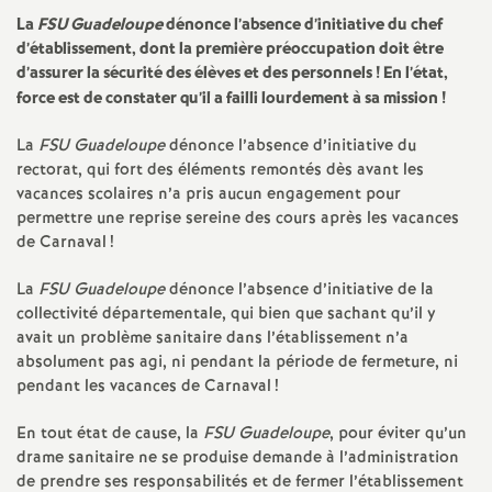
e
La
FSU Guadeloupe
dénonce l’absence d’initiative du chef
s
d’établissement, dont la première préoccupation doit être
d’assurer la sécurité des élèves et des personnels
! En l’état,
force est de constater qu’il a failli lourdement à sa mission
!
E
La
FSU Guadeloupe
dénonce l’absence d’initiative du
n
rectorat, qui fort des éléments remontés dès avant les
vacances scolaires n’a pris aucun engagement pour
s
permettre une reprise sereine des cours après les vacances
de Carnaval
!
e
La
FSU Guadeloupe
dénonce l’absence d’initiative de la
collectivité départementale, qui bien que sachant qu’il y
i
avait un problème sanitaire dans l’établissement n’a
absolument pas agi, ni pendant la période de fermeture, ni
g
pendant les vacances de Carnaval
!
En tout état de cause, la
FSU Guadeloupe
, pour éviter qu’un
n
drame sanitaire ne se produise demande à l’administration
de prendre ses responsabilités et de fermer l’établissement