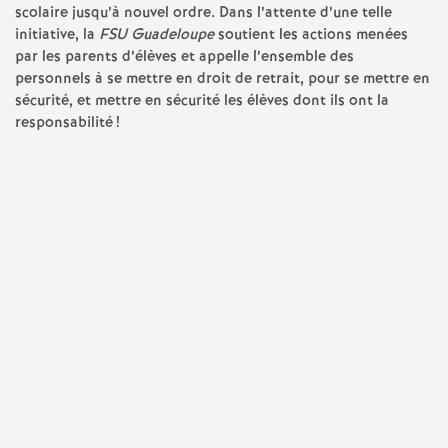
e
scolaire jusqu’à nouvel ordre. Dans l’attente d’une telle
initiative, la
FSU Guadeloupe
soutient les actions menées
m
par les parents d’élèves et appelle l’ensemble des
personnels à se mettre en droit de retrait, pour se mettre en
sécurité, et mettre en sécurité les élèves dont ils ont la
e
responsabilité
!
n
t
s
d
e
S