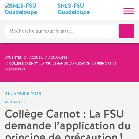
SNES-FSU
S
Guadeloupe
y
Reche
n
d
VOUS ÊTES ICI :
ACCUEIL
ACTUALITÉS
COLLÈGE CARNOT : LA FSU DEMANDE L’APPLICATION DU PRINCIPE DE
i
PRÉCAUTION
!
c
31 JANVIER 2019
a
ACTUALITÉS
Collège Carnot : La FSU
t
demande l’application du
N
principe de précaution
!