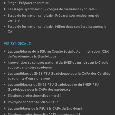
Stage : Préparer sa retraite
Les stages syndicaux ou «
congés de formation syndicale
»
Stage de formation syndicale : Préparer son rendez-vous de
carrière
Stage de formation syndicale : Militer dans son établissement, le
CA.
VIE SYNDICALE
Les candidat
·
es de la FSU au Comité Social d’Administration (CSA)
de l’académie de la Guadeloupe
Intervention au congrès national du SNES du mandat sur le Créole
adopté dans notre académie
Les candidats du SNES-FSU Guadeloupe pour la CAPA des Certifiés
et adjoints d’enseignement
Les candidat.e.s du SNES-FSU Guadeloupe et du SNEP-FSU
Guadeloupe pour la CAPA des agrégé.e.s
Élections professionnelles : merci
!
Pourquoi adhérer au SNES-FSU
?
Les candidates de la FSU à la CAPA du 2nd degré
Élections professionnelles 2022 : encore merci
!