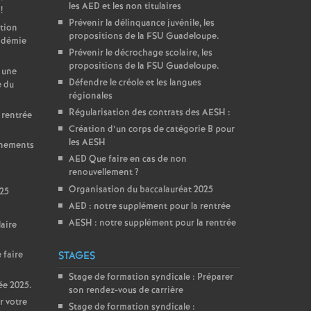
les AED et les non titulaires
!
Prévenir la délinquance juvénile, les
tion
propositions de la FSU Guadeloupe.
cadémie
Prévenir le décrochage scolaire, les
propositions de la FSU Guadeloupe.
 une
Défendre le créole et les langues
e du
régionales
Régularisation des contrats des AESH :
 rentrée
Création d’un corps de catégorie B pour
les AESH
gnements
AED Que faire en cas de non
renouvellement
?
Organisation du baccalauréat 2025
025
AED : notre supplément pour la rentrée
AESH : notre supplément pour la rentrée
aire
 faire
STAGES
Stage de formation syndicale : Préparer
ée 2025.
son rendez-vous de carrière
r votre
Stage de formation syndicale :