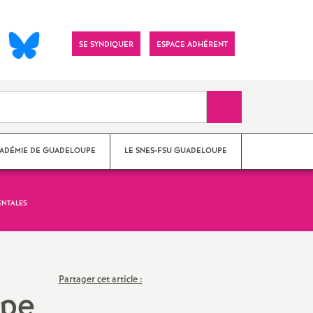
Visitez
SE SYNDIQUER
ESPACE ADHÉRENT
notre
page
Facebook
Recherche sur le 
CADÉMIE DE GUADELOUPE
LE SNES-FSU GUADELOUPE
ENTALES
Partager cet article :
upe