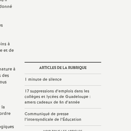
ù il
 donné
es
ins à
e et de
ARTICLES DE LA RUBRIQUE
nature à
s des
1 minute de silence
vous
17 suppressions d’emplois dans les
collèges et lycées de Guadeloupe :
amers cadeaux de fin d’année
 la
’ordre
Communiqué de presse
l’intersyndicale de l’Éducation
ogiques