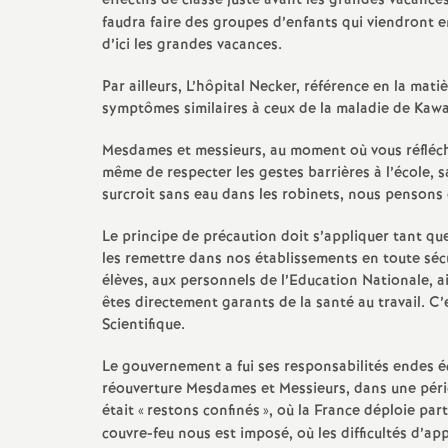
effectifs de classe juste avant les grandes vacance
faudra faire des groupes d’enfants qui viendront e
d’ici les grandes vacances.
Par ailleurs, L’hôpital Necker, référence en la mati
symptômes similaires à ceux de la maladie de Kawas
Mesdames et messieurs, au moment où vous réfléchis
même de respecter les gestes barrières à l’école,
surcroit sans eau dans les robinets, nous pensons q
Le principe de précaution doit s’appliquer tant qu
les remettre dans nos établissements en toute sécu
élèves, aux personnels de l’Education Nationale, a
êtes directement garants de la santé au travail. C
Scientifique.
Le gouvernement a fui ses responsabilités endes é
réouverture Mesdames et Messieurs, dans une pério
était «
restons confinés
», où la France déploie par
couvre-feu nous est imposé, où les difficultés d’a