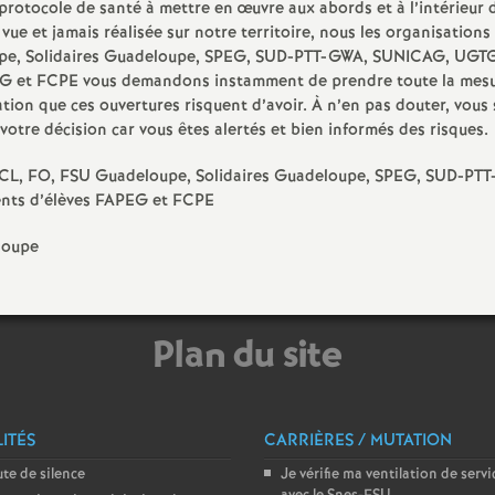
protocole de santé à mettre en œuvre aux abords et à l’intérieur 
e
vue et jamais réalisée sur notre territoire, nous les organisations
pe, Solidaires Guadeloupe, SPEG, SUD-PTT-GWA, SUNICAG, UGT
m
PEG et FCPE vous demandons instamment de prendre toute la mes
lation que ces ouvertures risquent d’avoir. À n’en pas douter, vous 
votre décision car vous êtes alertés et bien informés des risques.
e
NCL, FO, FSU Guadeloupe, Solidaires Guadeloupe, SPEG, SUD-PT
n
ents d’élèves FAPEG et FCPE
loupe
t
s
Plan du site
d
e
ITÉS
CARRIÈRES / MUTATION
S
te de silence
Je vérifie ma ventilation de servi