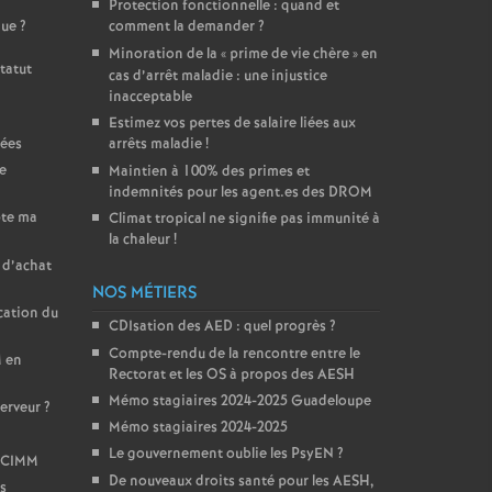
Protection fonctionnelle : quand et
que
?
comment la demander
?
Minoration de la «
prime de vie chère
» en
tatut
cas d’arrêt maladie : une injustice
inacceptable
Estimez vos pertes de salaire liées aux
cées
arrêts maladie
!
ée
Maintien à 100% des primes et
indemnités pour les agent.es des DROM
pte ma
Climat tropical ne signifie pas immunité à
la chaleur
!
 d’achat
NOS MÉTIERS
cation du
CDIsation des AED : quel progrès
?
Compte-rendu de la rencontre entre le
M en
Rectorat et les OS à propos des AESH
Mémo stagiaires 2024-2025 Guadeloupe
serveur
?
Mémo stagiaires 2024-2025
Le gouvernement oublie les PsyEN
?
u CIMM
De nouveaux droits santé pour les AESH,
os