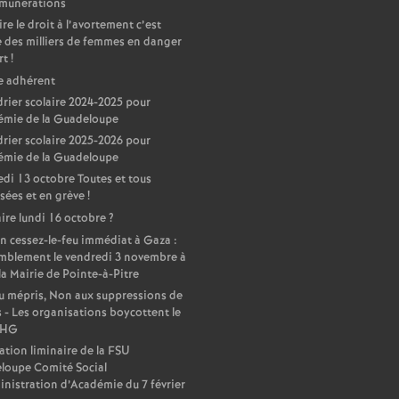
émunérations
ire le droit à l’avortement c’est
 des milliers de femmes en danger
rt
!
e adhérent
rier scolaire 2024-2025 pour
émie de la Guadeloupe
rier scolaire 2025-2026 pour
émie de la Guadeloupe
di 13 octobre Toutes et tous
sées et en grève
!
ire lundi 16 octobre
?
n cessez-le-feu immédiat à Gaza :
mblement le vendredi 3 novembre à
la Mairie de Pointe-à-Pitre
 mépris, Non aux suppressions de
 - Les organisations boycottent le
DHG
ation liminaire de la FSU
loupe Comité Social
nistration d’Académie du 7 février