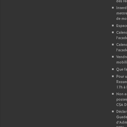
des r
Interd
mettre
de mo
Espac
Calend
l’acad
Calend
l’acad
Vendre
mobili
Que fa
Pour u
Rasse
17h à 
Non au
postes
CSA 
Déclar
Guade
d’Admi