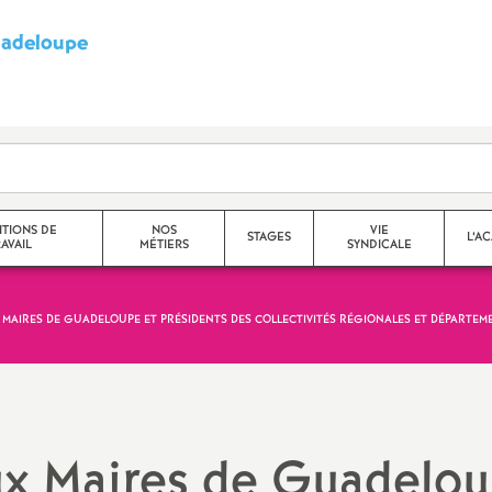
adeloupe
S
y
n
d
TIONS DE
NOS
VIE
STAGES
L’A
AVAIL
MÉTIERS
SYNDICALE
i
c
 MAIRES DE GUADELOUPE ET PRÉSIDENTS DES COLLECTIVITÉS RÉGIONALES ET DÉPARTEM
a
t
aux Maires de Guadelo