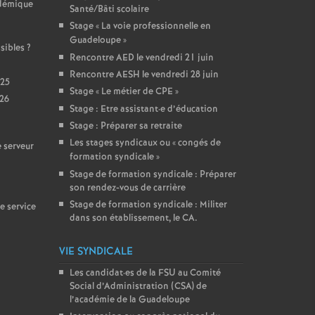
adémique
Santé/Bâti scolaire
Stage «
La voie professionnelle en
Guadeloupe
»
sibles
?
Rencontre AED le vendredi 21 juin
Rencontre AESH le vendredi 28 juin
025
Stage «
Le métier de CPE
»
026
Stage : Etre assistant
·
e d’éducation
Stage : Préparer sa retraite
Les stages syndicaux ou «
congés de
 serveur
formation syndicale
»
Stage de formation syndicale : Préparer
son rendez-vous de carrière
Stage de formation syndicale : Militer
e service
dans son établissement, le CA.
VIE SYNDICALE
Les candidat
·
es de la FSU au Comité
Social d’Administration (CSA) de
l’académie de la Guadeloupe