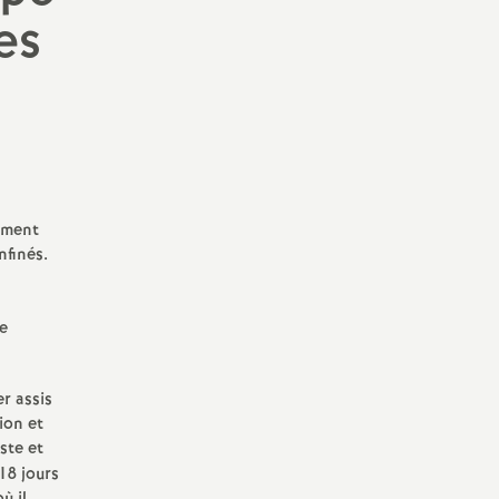
es
ement
nfinés.
le
r assis
ion et
uste et
18 jours