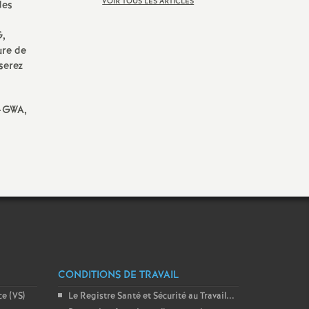
VOIR TOUS LES ARTICLES
des
G,
ure de
serez
T-GWA,
CONDITIONS DE TRAVAIL
ce (VS)
Le Registre Santé et Sécurité au Travail...