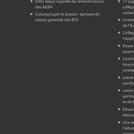
Eddy Ségur rappelle les revendications
17 sup
des AESH
collèg
cadeau
Communiqué de presse : épreuve de
culture générale des BTS
Commun
de l’É
Collè
l’appl
Poste 
pourvo
Comit
boycot
poste
Lettre
attrib
Lettre
partis
et de l
Éducat
destru
Une mo
l’éduc