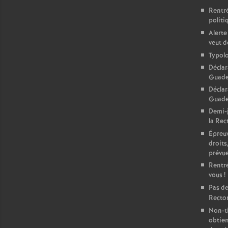
Rentré
politi
Alerte
veut d
Typolo
Déclar
Guade
Déclar
Guadel
Demi-j
la Rect
Épreuv
droits
prévu
Rentré
vous
!
Pas de
Rector
Non-ti
obtien