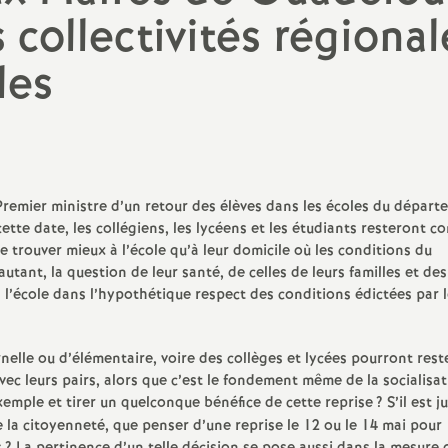
N
 collectivités régional
a
les
t
i
o
emier ministre d’un retour des élèves dans les écoles du départ
te date, les collégiens, les lycéens et les étudiants resteront co
 trouver mieux à l’école qu’à leur domicile où les conditions du
n
utant, la question de leur santé, de celles de leurs familles et des
à l’école dans l’hypothétique respect des conditions édictées par 
a
l
elle ou d’élémentaire, voire des collèges et lycées pourront reste
ec leurs pairs, alors que c’est le fondement même de la socialisat
xemple et tirer un quelconque bénéfice de cette reprise
? S’il est j
d
 la citoyenneté, que penser d’une reprise le 12 ou le 14 mai pour 