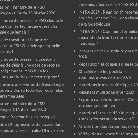
r
érielles
barèmes, c’est avec le SNES-FSU
ation liminaire de la FSU
é
INTRA 2024 : Réunion d’informa
oupe - CTA du 13 février 2020
pour les «
entrant
?es
» dans l’a
iqué de presse : la FSU claque la
de la Guadeloupe
du Comité Technique et est plus
d
INTRA 2024 : Comment formuler
sée que jamais
!
demande de bonification au titr
 de travail sur l’Éducation
handicap
?
e
taire, la FSU Guadeloupe rappelle
Mesures de carte scolaire pour la
iorités
!
2024
iqué de presse : la question
L
Répartition et conseils d’ensei
pas de définir une date de reprise
nseignement, mais bien les
Circulaire sur les positions
y
ions sanitaires de cette reprise
!
administratives rentrée 2025
 ouverte aux Maires de Guadeloupe
Mutations intra-académiques 2
sidents des collectivités régionales
o
Résultats mutations inter 2025
partementales
Rupture conventionnelle – Circul
ation liminaire de la FSU
académique publiée
n
loupe, CTA du 7 mai 2020
Mutation intra-académique : que
ur le Recteur, bas les masques
!
après la fermeture du serveur
?
ion : Suppressions de postes dans
Affectation des stagiaires, rentr
lèges et lycées, circulez
! Il n’y a rien
Vérification de votre barème pou
!