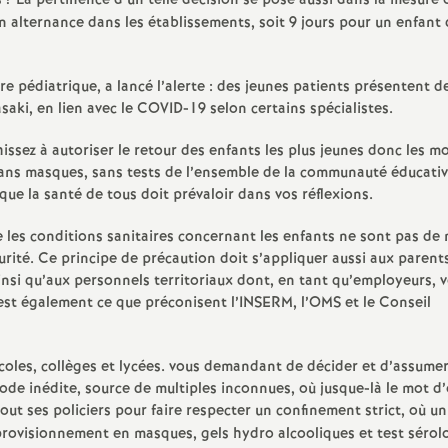
s
? La pertinence d’un telle décision se pose aussi dans la mesure o
e
n alternance dans les établissements, soit 9 jours pour un enfant
s
ère pédiatrique, a lancé l’alerte : des jeunes patients présentent d
aki, en lien avec le COVID-19 selon certains spécialistes.
E
sez à autoriser le retour des enfants les plus jeunes donc les mo
n
 sans masques, sans tests de l’ensemble de la communauté éducativ
ue la santé de tous doit prévaloir dans vos réflexions.
s
e les conditions sanitaires concernant les enfants ne sont pas de 
rité. Ce principe de précaution doit s’appliquer aussi aux parent
e
insi qu’aux personnels territoriaux dont, en tant qu’employeurs, 
’est également ce que préconisent l’INSERM, l’OMS et le Conseil
i
g
coles, collèges et lycées. vous demandant de décider et d’assumer
de inédite, source de multiples inconnues, où jusque-là le mot d
tout ses policiers pour faire respecter un confinement strict, où un
n
pprovisionnement en masques, gels hydro alcooliques et test sérol