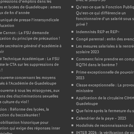
avec le Snes-FSU
pressions d’emplois dans les
es et lycées de Guadeloupe : amers
Qu’est-ce que la Fonction Publi
e
x de fin d’année
Qu’est-ce qui différencie un
fonctionnaire d’un salarié sous s
iqué de presse l’intersyndicale
c
privé
?
ducation
Indemnités REP et REP+
ge Carnot : La FSU demande
ication du principe de précaution
!
o
Congé parental : enfin des avan
de secrétaire général d’académie à
Les mesures salariales à la rentr
ir
scolaire 2023
n
é Technique Académique : La FSU
Comment faire prendre en com
te le CTA sur les suppressions de
RQTH dans le barème
?
d
s
!
Prime exceptionnelle de pouvoir
 ouverte concernant les moyens
2023
ués à l’Académie de Guadeloupe
d
Classe exceptionnelle : La provo
 ouverte à tous les misogynes, aux
ministère
ans des discriminations sexuelles
Application de la circulaire CIM
e
a culture du viol
!
Guadeloupe
ion : Réforme des lycées, la
Que faire après la fermeture du 
ction du baccalauréat
!
g
Calendrier de la paye – 2025
bilisation historique pour
Modalités de reconnaissance d
ation qui exige des réponses inter
INTER 2024 : la vérification de v