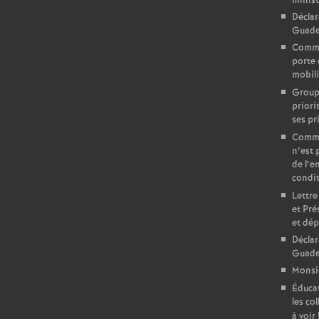
minist
Déclar
Guadel
Commun
porte 
mobili
Groupe
priori
ses pr
Commun
n’est 
de l’e
condit
Lettre
et Pré
et dé
Déclar
Guade
Monsie
Éducat
les col
à voir