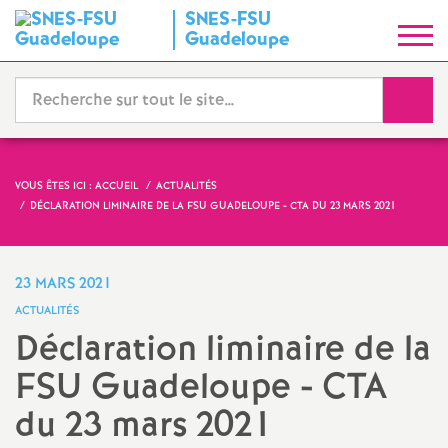
SNES-FSU
S
Guadeloupe
y
Reche
n
d
VOUS ÊTES ICI :
ACCUEIL
ACTUALITÉS
DÉCLARATION LIMINAIRE DE LA FSU GUADELOUPE - CTA DU 23 MARS 2021
i
c
23 MARS 2021
ACTUALITÉS
a
Déclaration liminaire de la
FSU Guadeloupe - CTA
t
du 23 mars 2021
N