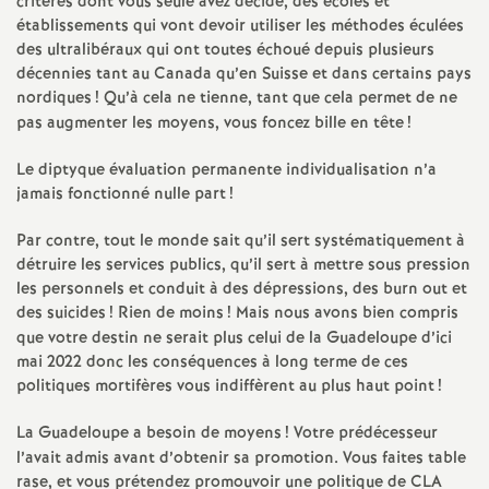
critères dont vous seule avez décidé, des écoles et
e
établissements qui vont devoir utiliser les méthodes éculées
des ultralibéraux qui ont toutes échoué depuis plusieurs
c
décennies tant au Canada qu’en Suisse et dans certains pays
nordiques
! Qu’à cela ne tienne, tant que cela permet de ne
pas augmenter les moyens, vous foncez bille en tête
o
!
Le diptyque évaluation permanente individualisation n’a
n
jamais fonctionné nulle part
!
d
Par contre, tout le monde sait qu’il sert systématiquement à
détruire les services publics, qu’il sert à mettre sous pression
les personnels et conduit à des dépressions, des burn out et
d
des suicides
! Rien de moins
! Mais nous avons bien compris
que votre destin ne serait plus celui de la Guadeloupe d’ici
e
mai 2022 donc les conséquences à long terme de ces
politiques mortifères vous indiffèrent au plus haut point
!
g
La Guadeloupe a besoin de moyens
! Votre prédécesseur
r
l’avait admis avant d’obtenir sa promotion. Vous faites table
rase, et vous prétendez promouvoir une politique de CLA