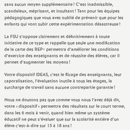
sans aucun moyen supplémentaire
! C’est inadmissible,
é
scandaleux, méprisant, et insultant
! Tant pour les équipes
pédagogiques que vous avez oublié de prévenir que pour les
O
enfants qui vont subir cette expérimentation désastreuse
!
r
La FSU s’oppose clairement et définitivement à toute
initiative de ce type et rappelle que seule une modification
de la carte des REP+ permettra d’améliorer les conditions
l
d’exercice des enseignants et de réussite des élèves, car il
permet d’augmenter les moyens
!
é
Votre dispositif IDEAS, c’est le flicage des enseignants, leur
a
caporalisation, l’évaluation inutile à tous les étages, la
surcharge de travail sans aucune contrepartie garantie
!
n
Nous ne doutons pas que comme vous nous l’avez déjà dit,
votre «
dispositif
» permettra des résultats sur le court terme,
s
dans les 6 mois à venir, quand bien même un système
éducatif ne peut s’évaluer que sur la scolarité entière d’un
T
élève c’est-à-dire sur 15 à 18 ans
!