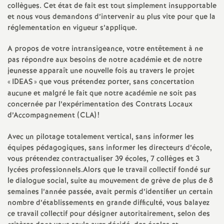
e
collègues. Cet état de fait est tout simplement insupportable
et nous vous demandons d’intervenir au plus vite pour que la
m
réglementation en vigueur s’applique.
A propos de votre intransigeance, votre entêtement à ne
e
pas répondre aux besoins de notre académie et de notre
jeunesse apparaît une nouvelle fois au travers le projet
n
«
IDEAS
» que vous prétendez porter, sans concertation
aucune et malgré le fait que notre académie ne soit pas
t
concernée par l’expérimentation des Contrats Locaux
d’Accompagnement (CLA)
!
s
Avec un pilotage totalement vertical, sans informer les
équipes pédagogiques, sans informer les directeurs d’école,
d
vous prétendez contractualiser 39 écoles, 7 collèges et 3
lycées professionnels.Alors que le travail collectif fondé sur
e
le dialogue social, suite au mouvement de grève de plus de 8
semaines l’année passée, avait permis d’identifier un certain
nombre d’établissements en grande difficulté, vous balayez
S
ce travail collectif pour désigner autoritairement, selon des