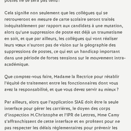
e
postes ne se sera pas tenu
!
s
Cela signifie non seulement que les collègues qui se
retrouveront en mesure de carte scolaire seront traités
inéquitablement par rapport aux candidats à une mutation,
E
alors qu’une suppression de poste est déjà un traumatisme
en soit, et que par ailleurs, les collègues qui vont réaliser
n
leurs vœux n’auront pas de vision sur la géographie des
suppressions de postes, ce qui est un handicap important
s
dans une période de fortes tensions sur le mouvement intra-
académique.
e
Que comptez-vous faire, Madame la Rectrice pour rétablir
l’équité de traitement entre les fonctionnaires dont vous
i
avez la responsabilité, et que vous devez servir au mieux
?
g
Par ailleurs, alors que l’application SIAE doit être la seule
interface pour gérer les carrières, le doyen des corps
d’inspection M.Christophe et l’IPR de Lettres, Mme Camy
n
s’affranchissent de cette interface et en profitent pour ne
pas respecter les délais réglementaires pour prévenir les