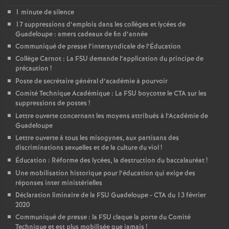
1 minute de silence
17 suppressions d’emplois dans les collèges et lycées de
Guadeloupe : amers cadeaux de fin d’année
Communiqué de presse l’intersyndicale de l’Éducation
Collège Carnot : La FSU demande l’application du principe de
précaution
!
Poste de secrétaire général d’académie à pourvoir
Comité Technique Académique : La FSU boycotte le CTA sur les
suppressions de postes
!
Lettre ouverte concernant les moyens attribués à l’Académie de
Guadeloupe
Lettre ouverte à tous les misogynes, aux partisans des
discriminations sexuelles et de la culture du viol
!
Éducation : Réforme des lycées, la destruction du baccalauréat
!
Une mobilisation historique pour l’éducation qui exige des
réponses inter ministérielles
Déclaration liminaire de la FSU Guadeloupe - CTA du 13 février
2020
Communiqué de presse : la FSU claque la porte du Comité
Technique et est plus mobilisée que jamais
!