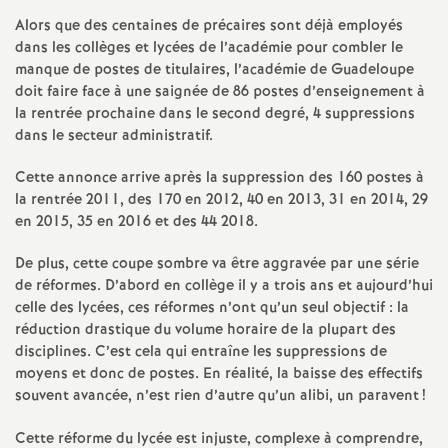
e
Alors que des centaines de précaires sont déjà employés
s
dans les collèges et lycées de l’académie pour combler le
manque de postes de titulaires, l’académie de Guadeloupe
E
doit faire face à une saignée de 86 postes d’enseignement à
la rentrée prochaine dans le second degré, 4 suppressions
dans le secteur administratif.
n
Cette annonce arrive après la suppression des 160 postes à
s
la rentrée 2011, des 170 en 2012, 40 en 2013, 31 en 2014, 29
en 2015, 35 en 2016 et des 44 2018.
e
De plus, cette coupe sombre va être aggravée par une série
de réformes. D’abord en collège il y a trois ans et aujourd’hui
i
celle des lycées, ces réformes n’ont qu’un seul objectif : la
réduction drastique du volume horaire de la plupart des
g
disciplines. C’est cela qui entraîne les suppressions de
moyens et donc de postes. En réalité, la baisse des effectifs
souvent avancée, n’est rien d’autre qu’un alibi, un paravent
!
n
Cette réforme du lycée est injuste, complexe à comprendre,