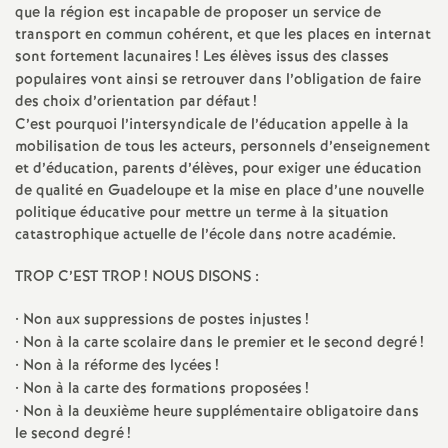
que la région est incapable de proposer un service de
é
transport en commun cohérent, et que les places en internat
sont fortement lacunaires
! Les élèves issus des classes
O
populaires vont ainsi se retrouver dans l’obligation de faire
des choix d’orientation par défaut
!
r
C’est pourquoi l’intersyndicale de l’éducation appelle à la
mobilisation de tous les acteurs, personnels d’enseignement
et d’éducation, parents d’élèves, pour exiger une éducation
l
de qualité en Guadeloupe et la mise en place d’une nouvelle
politique éducative pour mettre un terme à la situation
é
catastrophique actuelle de l’école dans notre académie.
TROP C’EST TROP
! NOUS DISONS :
a
• Non aux suppressions de postes injustes
!
n
• Non à la carte scolaire dans le premier et le second degré
!
• Non à la réforme des lycées
!
s
• Non à la carte des formations proposées
!
• Non à la deuxième heure supplémentaire obligatoire dans
T
le second degré
!