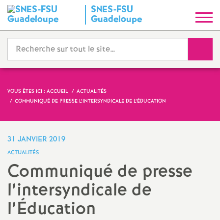
SNES-FSU
S
Guadeloupe
y
Reche
n
d
VOUS ÊTES ICI :
ACCUEIL
ACTUALITÉS
COMMUNIQUÉ DE PRESSE L’INTERSYNDICALE DE L’ÉDUCATION
i
c
31 JANVIER 2019
ACTUALITÉS
a
Communiqué de presse
l’intersyndicale de
t
l’Éducation
N