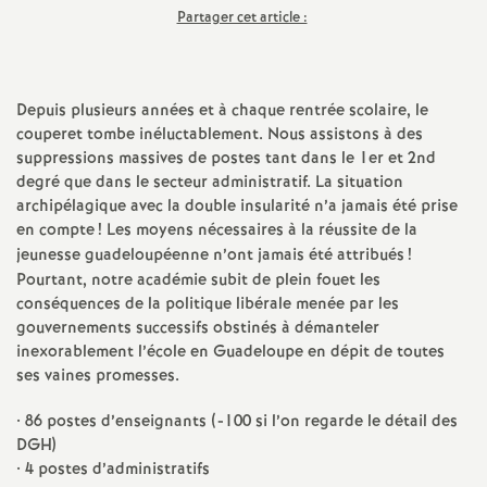
Partager cet article :
a
t
Depuis plusieurs années et à chaque rentrée scolaire, le
couperet tombe inéluctablement. Nous assistons à des
i
suppressions massives de postes tant dans le 1er et 2nd
degré que dans le secteur administratif. La situation
o
archipélagique avec la double insularité n’a jamais été prise
en compte
! Les moyens nécessaires à la réussite de la
n
jeunesse guadeloupéenne n’ont jamais été attribués
!
Pourtant, notre académie subit de plein fouet les
conséquences de la politique libérale menée par les
a
gouvernements successifs obstinés à démanteler
inexorablement l’école en Guadeloupe en dépit de toutes
l
ses vaines promesses.
d
• 86 postes d’enseignants (-100 si l’on regarde le détail des
DGH)
• 4 postes d’administratifs