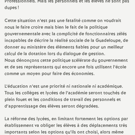
Professionnels. Mais les personnels et les élèves ne sont pas
e
dupes
!
c
Cette situation n’est pas une fatalité comme on voudrait
nous le faire croire mais bien le fait de la politique
gouvernementale avec la complicité de fonctionnaires zélés
o
incapables de décrire la réalité sociale de la Guadeloupe, de
donner au ministère des éléments fiables pour un meilleur
n
calcul de la dotation lors du dialogue de gestion.
Nous dénonçons cette politique scélérate du gouvernement
d
et de ses représentants qui encore une fois utilisent l’école
comme un moyen pour faire des économies.
d
L’éducation n’est une priorité ni nationale ni académique.
Tous les collèges et lycées de l’académie seront touchés de
e
plein fouet et les conditions de travail des personnels et
d’apprentissage des élèves seront dégradées.
g
La réforme des lycées, en limitant fortement les options par
établissement va obliger les élèves à des déplacements très
r
importants selon les options qu’ils ont choisi, alors même