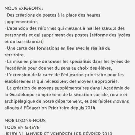
NOUS EXIGEONS :
o
• Des créations de postes à la place des heures
supplémentaires
u
• L’abandon des réformes qui mettent à mal les statuts des
personnels et qui suppriment des postes (réforme des lycées
r
et du baccalauréat)
• Une carte des formations en lien avec la réalité du
territoire,
s
• La mise en place de toutes les spécialités dans les lycées de
l’académie pour donner du sens au choix des élèves,
• L’extension de la carte de l’éducation prioritaire pour les
établissements qui nécessitent des moyens appropriés.
• La création de moyens supplémentaires dans l’Académie de
la Guadeloupe compte tenu de la situation sociale, rurale et
archipélagique de notre département, et des faibles moyens
alloués à l’Éducation Prioritaire depuis 2014.
MOBILISONS-NOUS
!
TOUS EN GRÈVE
JEUDI 31 JANVIER ET VENDREDI 1ER FÉVRIER 2019