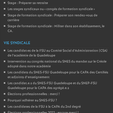
Stage : Préparer sa retraite
Les stages syndicaux ou «
congés de formation syndicale
»
Stage de formation syndicale : Préparer son rendez-vous de
carrière
Stage de formation syndicale : Militer dans son établissement, le
CA.
VIE SYNDICALE
Les candidat
·
es de la FSU au Comité Social d’Administration (CSA)
de l’académie de la Guadeloupe
Intervention au congrès national du SNES du mandat sur le Créole
adopté dans notre académie
Les candidats du SNES-FSU Guadeloupe pour la CAPA des Certifiés
et adjoints d’enseignement
Les candidat.e.s du SNES-FSU Guadeloupe et du SNEP-FSU
Guadeloupe pour la CAPA des agrégé.e.s
Élections professionnelles : merci
!
Pourquoi adhérer au SNES-FSU
?
Les candidates de la FSU à la CAPA du 2nd degré
Élections professionnelles 2022 : encore merci
!