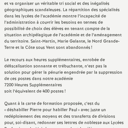
e
et va organiser un véritable tri social et des inégalités
géographiques scandaleuses. La répartition des spécialités
m
dans les lycées de l’académie montre l’incapacité de
l’administration à couvrir les besoins en termes de
possibilité de choix des élèves en tenant compte de la
e
situation archipélagique de l’académie et de l’aménagement
du territoire. Saint-Martin, Marie Galante, le Nord Grande-
n
Terre et la Côte sous Vent sont abandonnés
!
t
Le recours aux heures supplémentaires, enrobée de
défiscalisation sonnante et trébuchante, n’est pas la
solution pour gérer la pénurie engendrée par la suppression
s
de ces postes dans notre académie
7200 Heures Supplémentaires
d
soit l’équivalent de 400 postes
!
e
Quant à la carte de formation proposée, c’est du
«
déshabiller Pierre pour habiller Paul
» avec juste un
redéploiement des moyens et des transferts de divisions
S
pour, soi-disant, redonner ses lettres de noblesse aux Lycées