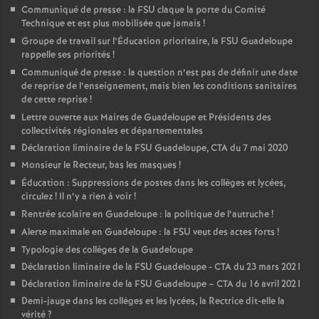
Communiqué de presse : la FSU claque la porte du Comité
o
Technique et est plus mobilisée que jamais
!
Groupe de travail sur l’Éducation prioritaire, la FSU Guadeloupe
rappelle ses priorités
!
u
Communiqué de presse : la question n’est pas de définir une date
de reprise de l’enseignement, mais bien les conditions sanitaires
r
de cette reprise
!
Lettre ouverte aux Maires de Guadeloupe et Présidents des
collectivités régionales et départementales
s
Déclaration liminaire de la FSU Guadeloupe, CTA du 7 mai 2020
Monsieur le Recteur, bas les masques
!
Éducation : Suppressions de postes dans les collèges et lycées,
circulez
! Il n’y a rien à voir
!
Rentrée scolaire en Guadeloupe : la politique de l’autruche
!
Alerte maximale en Guadeloupe : la FSU veut des actes forts
!
Typologie des collèges de la Guadeloupe
Déclaration liminaire de la FSU Guadeloupe - CTA du 23 mars 2021
Déclaration liminaire de la FSU Guadeloupe – CTA du 16 avril 2021
Demi-jauge dans les collèges et les lycées, la Rectrice dit-elle la
vérité
?