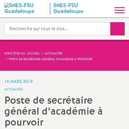
SNES-FSU
S
Guadeloupe
y
Reche
n
d
VOUS ÊTES ICI :
ACCUEIL
ACTUALITÉS
POSTE DE SECRÉTAIRE GÉNÉRAL D’ACADÉMIE À POURVOIR
i
c
16 MARS 2019
ACTUALITÉS
a
Poste de secrétaire
général d’académie à
t
pourvoir
N