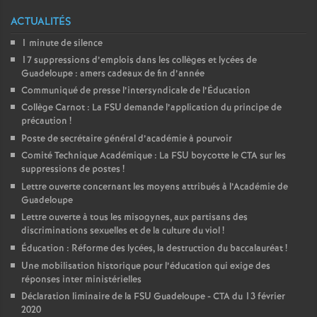
é
ACTUALITÉS
1 minute de silence
O
17 suppressions d’emplois dans les collèges et lycées de
Guadeloupe : amers cadeaux de fin d’année
r
Communiqué de presse l’intersyndicale de l’Éducation
Collège Carnot : La FSU demande l’application du principe de
précaution
!
l
Poste de secrétaire général d’académie à pourvoir
Comité Technique Académique : La FSU boycotte le CTA sur les
é
suppressions de postes
!
Lettre ouverte concernant les moyens attribués à l’Académie de
a
Guadeloupe
Lettre ouverte à tous les misogynes, aux partisans des
discriminations sexuelles et de la culture du viol
!
n
Éducation : Réforme des lycées, la destruction du baccalauréat
!
Une mobilisation historique pour l’éducation qui exige des
s
réponses inter ministérielles
Déclaration liminaire de la FSU Guadeloupe - CTA du 13 février
T
2020