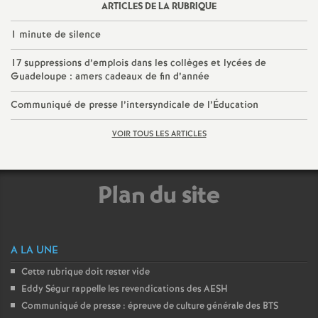
ARTICLES DE LA RUBRIQUE
e
1 minute de silence
c
17 suppressions d’emplois dans les collèges et lycées de
Guadeloupe : amers cadeaux de fin d’année
o
Communiqué de presse l’intersyndicale de l’Éducation
n
VOIR TOUS LES ARTICLES
d
Plan du site
d
e
A LA UNE
g
Cette rubrique doit rester vide
Eddy Ségur rappelle les revendications des AESH
r
Communiqué de presse : épreuve de culture générale des BTS