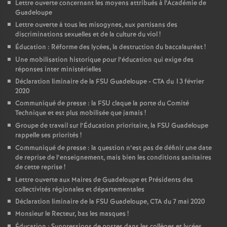
Lettre ouverte concernant les moyens attribués à l’Académie de
Guadeloupe
o
Lettre ouverte à tous les misogynes, aux partisans des
discriminations sexuelles et de la culture du viol
!
u
Éducation : Réforme des lycées, la destruction du baccalauréat
!
Une mobilisation historique pour l’éducation qui exige des
r
réponses inter ministérielles
Déclaration liminaire de la FSU Guadeloupe - CTA du 13 février
2020
s
Communiqué de presse : la FSU claque la porte du Comité
Technique et est plus mobilisée que jamais
!
Groupe de travail sur l’Éducation prioritaire, la FSU Guadeloupe
rappelle ses priorités
!
Communiqué de presse : la question n’est pas de définir une date
de reprise de l’enseignement, mais bien les conditions sanitaires
de cette reprise
!
Lettre ouverte aux Maires de Guadeloupe et Présidents des
collectivités régionales et départementales
Déclaration liminaire de la FSU Guadeloupe, CTA du 7 mai 2020
Monsieur le Recteur, bas les masques
!
Éducation : Suppressions de postes dans les collèges et lycées,