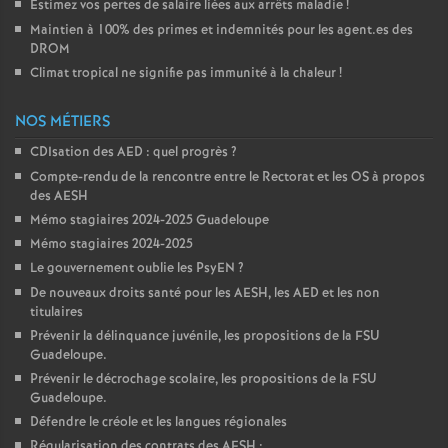
Estimez vos pertes de salaire liées aux arrêts maladie
!
Maintien à 100% des primes et indemnités pour les agent.es des
DROM
Climat tropical ne signifie pas immunité à la chaleur
!
NOS MÉTIERS
CDIsation des AED : quel progrès
?
Compte-rendu de la rencontre entre le Rectorat et les OS à propos
des AESH
Mémo stagiaires 2024-2025 Guadeloupe
Mémo stagiaires 2024-2025
Le gouvernement oublie les PsyEN
?
De nouveaux droits santé pour les AESH, les AED et les non
titulaires
Prévenir la délinquance juvénile, les propositions de la FSU
Guadeloupe.
Prévenir le décrochage scolaire, les propositions de la FSU
Guadeloupe.
Défendre le créole et les langues régionales
Régularisation des contrats des AESH :