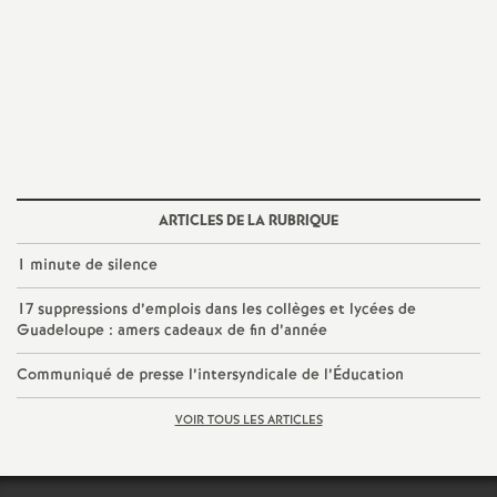
e
c
o
n
ARTICLES DE LA RUBRIQUE
d
1 minute de silence
d
17 suppressions d’emplois dans les collèges et lycées de
Guadeloupe : amers cadeaux de fin d’année
e
Communiqué de presse l’intersyndicale de l’Éducation
g
VOIR TOUS LES ARTICLES
r