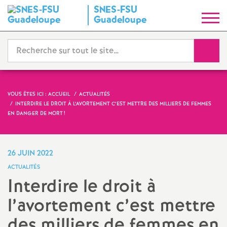
SNES-FSU
S
Guadeloupe
y
Reche
n
d
VOUS ÊTES ICI :
ACCUEIL
ACTUALITÉS
INTERDIRE LE DROIT À L’AVORTEMENT C’EST METTRE DES MILLIERS DE FEMMES
i
EN DANGER DE MORT
!
c
26 JUIN 2022
a
ACTUALITÉS
Interdire le droit à
t
l’avortement c’est mettre
N
des milliers de femmes en