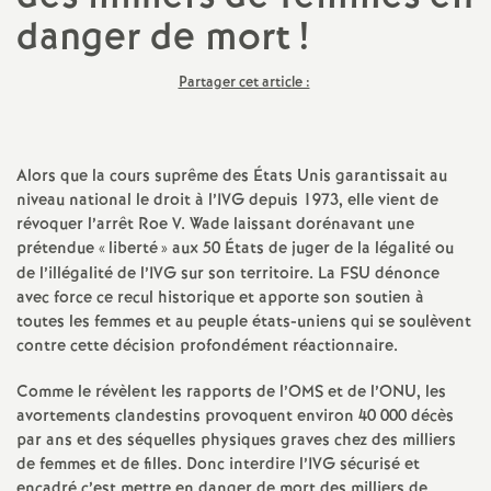
danger de mort
!
a
Partager cet article :
t
i
Alors que la cours suprême des États Unis garantissait au
o
niveau national le droit à l’IVG depuis 1973, elle vient de
révoquer l’arrêt Roe V. Wade laissant dorénavant une
prétendue «
liberté
» aux 50 États de juger de la légalité ou
n
de l’illégalité de l’IVG sur son territoire. La FSU dénonce
avec force ce recul historique et apporte son soutien à
a
toutes les femmes et au peuple états-uniens qui se soulèvent
contre cette décision profondément réactionnaire.
l
Comme le révèlent les rapports de l’OMS et de l’ONU, les
avortements clandestins provoquent environ 40 000 décès
d
par ans et des séquelles physiques graves chez des milliers
de femmes et de filles. Donc interdire l’IVG sécurisé et
encadré c’est mettre en danger de mort des milliers de