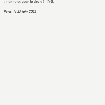
e
unienne et pour le droit à l’IVG.
Paris, le 25 juin 2022
m
e
n
t
s
d
e
S