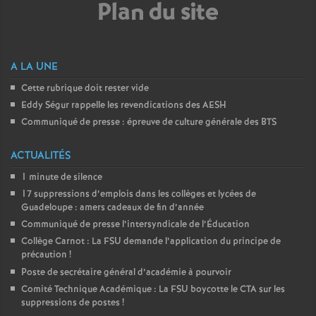
Plan du site
é
O
A LA UNE
r
Cette rubrique doit rester vide
Eddy Ségur rappelle les revendications des AESH
Communiqué de presse : épreuve de culture générale des BTS
l
ACTUALITÉS
é
1 minute de silence
17 suppressions d’emplois dans les collèges et lycées de
a
Guadeloupe : amers cadeaux de fin d’année
Communiqué de presse l’intersyndicale de l’Éducation
n
Collège Carnot : La FSU demande l’application du principe de
précaution
!
s
Poste de secrétaire général d’académie à pourvoir
Comité Technique Académique : La FSU boycotte le CTA sur les
T
suppressions de postes
!