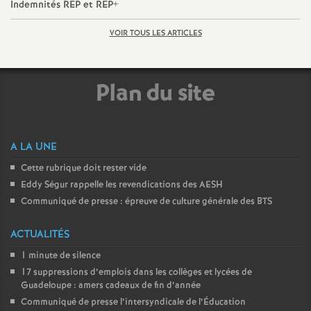
Indemnités REP et REP+
e
VOIR TOUS LES ARTICLES
c
o
Plan du site
n
A LA UNE
d
Cette rubrique doit rester vide
d
Eddy Ségur rappelle les revendications des AESH
Communiqué de presse : épreuve de culture générale des BTS
e
ACTUALITÉS
g
1 minute de silence
17 suppressions d’emplois dans les collèges et lycées de
Guadeloupe : amers cadeaux de fin d’année
r
Communiqué de presse l’intersyndicale de l’Éducation