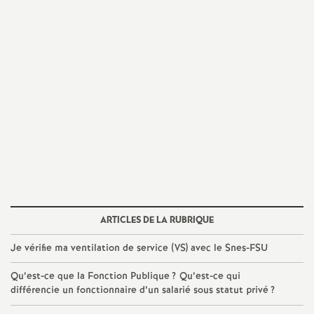
e
m
e
n
t
s
d
ARTICLES DE LA RUBRIQUE
Je vérifie ma ventilation de service (VS) avec le Snes-FSU
e
Qu’est-ce que la Fonction Publique
? Qu’est-ce qui
S
différencie un fonctionnaire d’un salarié sous statut privé
?