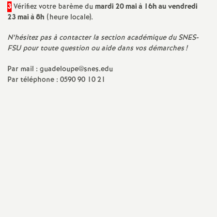
e
3
Vérifiez votre barème du
mardi 20 mai à 16h au vendredi
23 mai à 8h
(heure locale).
s
N’hésitez pas à contacter la section académique du SNES-
E
FSU pour toute question ou aide dans vos démarches
!
n
Par mail : guadeloupe@snes.edu
Par téléphone : 0590 90 10 21
s
e
i
g
n