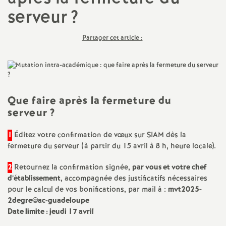
serveur
?
a
Partager cet article :
t
i
o
Que faire après la fermeture du
serveur
?
n
1
Éditez votre confirmation de vœux sur SIAM dès la
a
fermeture du serveur (à partir du 15 avril à 8 h, heure locale).
2
Retournez la confirmation signée,
par vous et votre chef
l
d’établissement
, accompagnée des justificatifs nécessaires
pour le calcul de vos bonifications, par mail à :
mvt2025-
d
2degre@ac-guadeloupe
Date limite : jeudi 17 avril