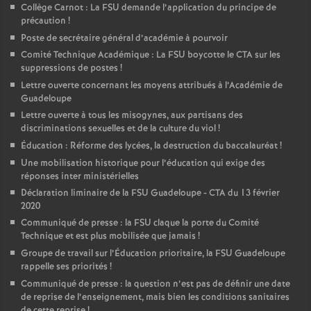
Collège Carnot : La FSU demande l’application du principe de
é
précaution
!
Poste de secrétaire général d’académie à pourvoir
O
Comité Technique Académique : La FSU boycotte le CTA sur les
suppressions de postes
!
r
Lettre ouverte concernant les moyens attribués à l’Académie de
Guadeloupe
Lettre ouverte à tous les misogynes, aux partisans des
l
discriminations sexuelles et de la culture du viol
!
Éducation : Réforme des lycées, la destruction du baccalauréat
!
é
Une mobilisation historique pour l’éducation qui exige des
réponses inter ministérielles
a
Déclaration liminaire de la FSU Guadeloupe - CTA du 13 février
2020
Communiqué de presse : la FSU claque la porte du Comité
n
Technique et est plus mobilisée que jamais
!
Groupe de travail sur l’Éducation prioritaire, la FSU Guadeloupe
s
rappelle ses priorités
!
Communiqué de presse : la question n’est pas de définir une date
de reprise de l’enseignement, mais bien les conditions sanitaires
T
de cette reprise
!