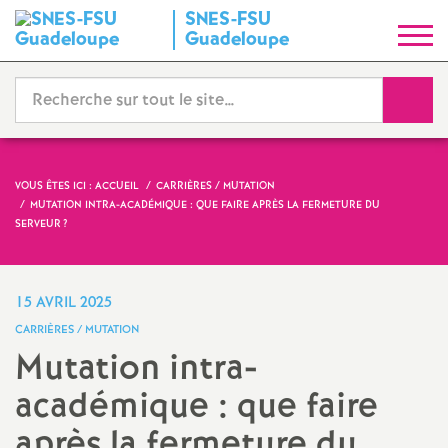
SNES-FSU
S
Guadeloupe
y
Reche
n
d
VOUS ÊTES ICI :
ACCUEIL
CARRIÈRES / MUTATION
MUTATION INTRA-ACADÉMIQUE : QUE FAIRE APRÈS LA FERMETURE DU
i
SERVEUR
?
c
15 AVRIL 2025
a
CARRIÈRES / MUTATION
Mutation intra-
t
académique : que faire
N
après la fermeture du