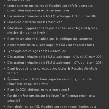
Lettre ouverte aux Maires de Guadeloupe et Présidents des
o
collectivités régionales et départementales
Déclaration liminaire de la FSU Guadeloupe, CTA du 7 mai 2020
u
Monsieur le Recteur, bas les masques
!
Éducation : Suppressions de postes dans les collèges et lycées,
r
circulez
! Il n’y a rien à voir
!
Rentrée scolaire en Guadeloupe : la politique de l’autruche
!
s
Alerte maximale en Guadeloupe : la FSU veut des actes forts
!
Typologie des collèges de la Guadeloupe
Déclaration liminaire de la FSU Guadeloupe - CTA du 23 mars 2021
Déclaration liminaire de la FSU Guadeloupe – CTA du 16 avril 2021
Demi-jauge dans les collèges et les lycées, la Rectrice dit-elle la
vérité
?
Épreuve orale du DNB, faire respecter ses droits, obtenir la
rémunération qui est prévue
Rentrée 2021, débrouillez vous entre vous
!
Pas de professeurs devant les élèves
? le Rectorat organise la
pénurie
!
Non-titulaires : La FSU Guadeloupe obtient une réunion pour