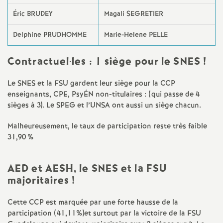
Éric BRUDEY
Magali SEGRETIER
o
Delphine PRUDHOMME
Marie-Helene PELLE
u
Contractuel
·
les : 1 siège pour le SNES
!
r
Le SNES et la FSU gardent leur siège pour la CCP
s
enseignants, CPE, PsyÉN non-titulaires : (qui passe de 4
sièges à 3). Le SPEG et l’UNSA ont aussi un siège chacun.
Malheureusement, le taux de participation reste très faible
31,90
%
AED et AESH, le SNES et la FSU
majoritaires
!
Cette CCP est marquée par une forte hausse de la
participation (41,11%)et surtout par la victoire de la FSU