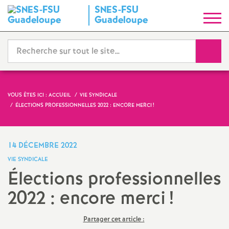
SNES-FSU
S
Guadeloupe
y
Reche
n
d
VOUS ÊTES ICI :
ACCUEIL
VIE SYNDICALE
ÉLECTIONS PROFESSIONNELLES 2022 : ENCORE MERCI
!
i
c
14 DÉCEMBRE 2022
VIE SYNDICALE
a
Élections professionnelles
2022 : encore merci
!
t
N
Partager cet article :