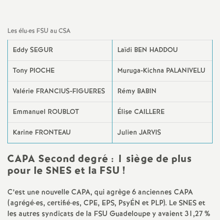
e
m
Les élu
·
es FSU au CSA
e
Eddy SEGUR
Laïdi BEN HADDOU
Tony PIOCHE
Muruga-Kichna PALANIVELU
n
Valérie FRANCIUS-FIGUERES
Rémy BABIN
t
Emmanuel ROUBLOT
Élise CAILLERE
s
Karine FRONTEAU
Julien JARVIS
d
CAPA Second degré : 1 siège de plus
pour le SNES et la FSU
!
e
C’est une nouvelle CAPA, qui agrège 6 anciennes CAPA
S
(agrégé
·
es, certifié
·
es, CPE, EPS, PsyÉN et PLP). Le SNES et
les autres syndicats de la FSU Guadeloupe y avaient 31,27
%