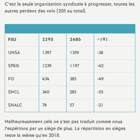
e
C’est la seule organisation syndicale à progresser, toutes les
autres perdent des voix (205 au total).
s
E
EXPRIMÉS
2018
2022
DIFFÉRENCE
FSU
2295
2486
+191
n
UNSA
1397
1359
-38
s
SPEG
1239
1197
-42
e
FO
434
385
-49
i
SNCL
340
285
-55
SNALC
78
57
-21
g
Malheureusement cela ne s’est pas traduit comme nous
n
l’espérions par un siège de plus. La répartition en sièges
reste la même qu’en 2018.