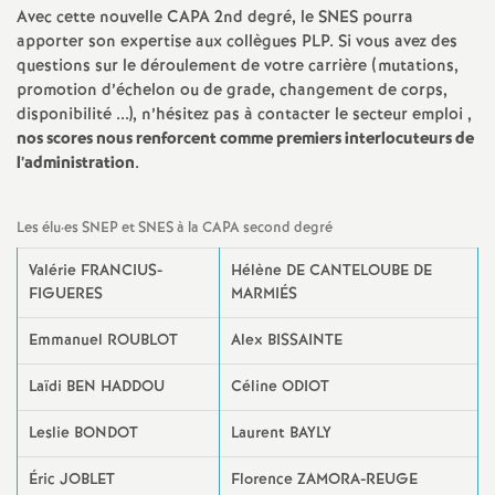
Avec cette nouvelle CAPA 2nd degré, le SNES pourra
é
apporter son expertise aux collègues PLP. Si vous avez des
questions sur le déroulement de votre carrière (mutations,
O
promotion d’échelon ou de grade, changement de corps,
disponibilité ...), n’hésitez pas à contacter le secteur emploi
,
r
nos scores nous renforcent comme premiers interlocuteurs de
l’administration
.
l
Les élu
·
es SNEP et SNES à la CAPA second degré
é
Valérie FRANCIUS-
Hélène DE CANTELOUBE DE
FIGUERES
MARMIÉS
a
Emmanuel ROUBLOT
Alex BISSAINTE
n
Laïdi BEN HADDOU
Céline ODIOT
s
Leslie BONDOT
Laurent BAYLY
T
Éric JOBLET
Florence ZAMORA-REUGE