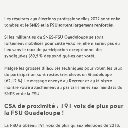
a
Les résultats aux élections professionnelles 2022 sont enfin
t
tombés et
le SNES et la FSU sortent largement renforcés
.
Si les militant
·
es du SNES-FSU Guadeloupe se sont
i
fortement mobilisés pour cette victoire, elle n’aurait pas eu
lieu sans le taux de participation exceptionnel des
o
syndiqué
·
es (89,5
% des syndiqué
·
es ont voté).
n
Malgré les grosses difficultés techniques pour voter, les taux
de participation sont restés trés élevés en Guadeloupe
(62,12
%). Le message envoyé au Recteur et au Ministre
a
montre votre attachement au paritarisme et aux mandats du
SNES et de la FSU.
l
CSA de proximité : 191 voix de plus pour
d
la FSU Guadeloupe
!
La FSU a obtenu 191 voix de plus qu’aux élections de 2018.