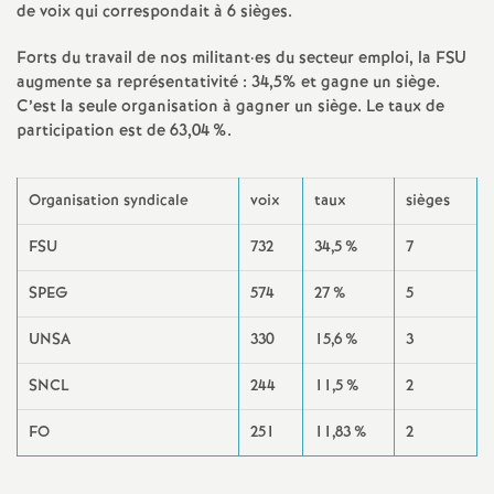
de voix qui correspondait à 6 sièges.
e
Forts du travail de nos militant
·
es du secteur emploi, la FSU
c
augmente sa représentativité : 34,5% et gagne un siège.
C’est la seule organisation à gagner un siège. Le taux de
o
participation est de 63,04
%.
n
Organisation syndicale
voix
taux
sièges
d
FSU
732
34,5
%
7
d
SPEG
574
27
%
5
UNSA
330
15,6
%
3
e
SNCL
244
11,5
%
2
g
FO
251
11,83
%
2
r