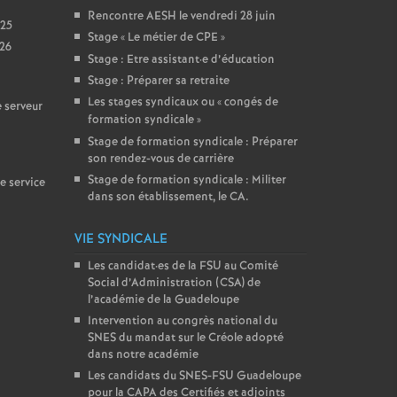
Rencontre AESH le vendredi 28 juin
025
Stage «
Le métier de CPE
»
026
Stage : Etre assistant
·
e d’éducation
Stage : Préparer sa retraite
Les stages syndicaux ou «
congés de
 serveur
formation syndicale
»
Stage de formation syndicale : Préparer
son rendez-vous de carrière
Stage de formation syndicale : Militer
e service
dans son établissement, le CA.
VIE SYNDICALE
Les candidat
·
es de la FSU au Comité
Social d’Administration (CSA) de
l’académie de la Guadeloupe
Intervention au congrès national du
SNES du mandat sur le Créole adopté
dans notre académie
Les candidats du SNES-FSU Guadeloupe
pour la CAPA des Certifiés et adjoints