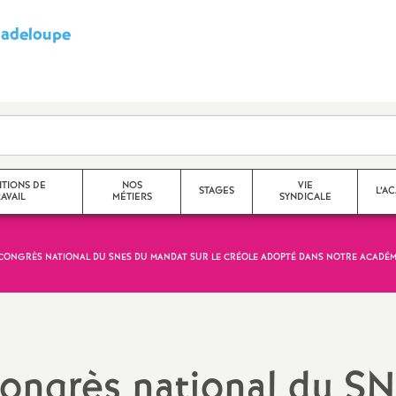
adeloupe
S
y
n
d
TIONS DE
NOS
VIE
STAGES
L’A
AVAIL
MÉTIERS
SYNDICALE
i
c
CONGRÈS NATIONAL DU SNES DU MANDAT SUR LE CRÉOLE ADOPTÉ DANS NOTRE ACADÉM
a
t
congrès national du S