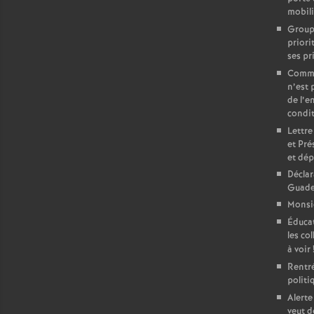
mobili
Groupe
priori
ses pr
Commun
n’est 
de l’e
condit
Lettre
et Pré
et dé
Déclar
Guade
Monsie
Éducat
les col
à voir
Rentré
politi
Alerte
veut d