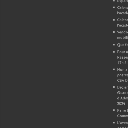
Espac
Calend
l’acad
Calend
l’acad
Vendre
mobili
Que fa
Pour u
Rasse
17h à 
Non au
postes
CSA 
Déclar
Guade
d’Admi
2024
Faire 
Commu
L’aven