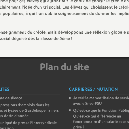
rmé pour ces élèves qui auront fait le choix de choisir le créole en
e
clairement l’idée d’un tri social. Les élèves qui choisissent le créo
es populaires, à qui l’on oublie soigneusement de donner les implic
m
enseignement du créole, mais développons une réflexion globale 
e
social déguisé dès la classe de 5ème
!
n
Plan du site
t
s
ITÉS
CARRIÈRES / MUTATION
d
te de silence
Je vérifie ma ventilation de servi
avec le Snes-FSU
pressions d’emplois dans les
e
es et lycées de Guadeloupe : amers
Qu’est-ce que la Fonction Publi
x de fin d’année
Qu’est-ce qui différencie un
fonctionnaire d’un salarié sous s
S
iqué de presse l’intersyndicale
privé
?
ducation