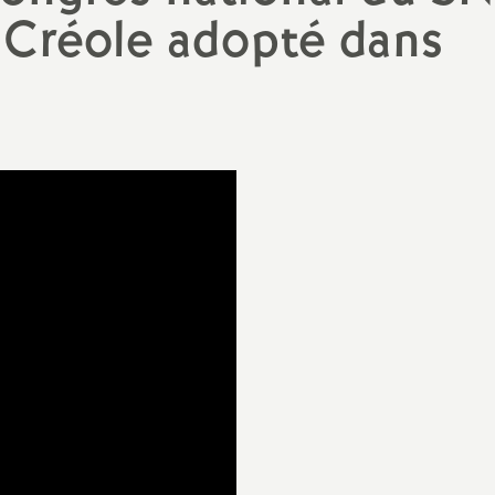
N
 Créole adopté dans
a
t
i
o
n
a
l
d