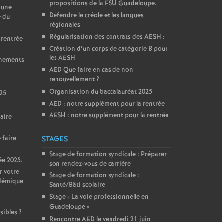
propositions de la FSU Guadeloupe.
 une
Défendre le créole et les langues
e du
régionales
Régularisation des contrats des AESH :
 rentrée
Création d’un corps de catégorie B pour
les AESH
gnements
AED Que faire en cas de non
renouvellement
?
Organisation du baccalauréat 2025
025
AED : notre supplément pour la rentrée
AESH : notre supplément pour la rentrée
aire
 faire
STAGES
Stage de formation syndicale : Préparer
ée 2025.
son rendez-vous de carrière
r votre
Stage de formation syndicale :
adémique
Santé/Bâti scolaire
Stage «
La voie professionnelle en
Guadeloupe
»
sibles
?
Rencontre AED le vendredi 21 juin