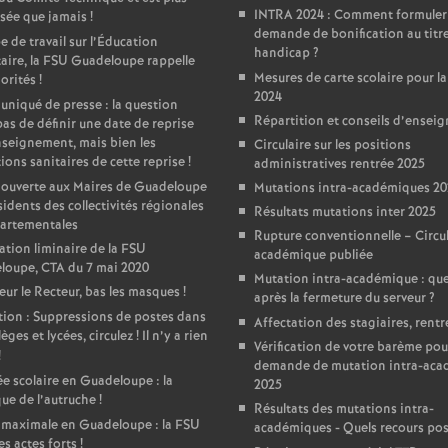
r
INTRA 2024 : Comment formuler
sée que jamais
!
demande de bonification au titr
é
 de travail sur l’Éducation
handicap
?
taire, la FSU Guadeloupe rappelle
Mesures de carte scolaire pour la
iorités
!
d
2024
iqué de presse : la question
Répartition et conseils d’ensei
pas de définir une date de reprise
e
nseignement, mais bien les
Circulaire sur les positions
ions sanitaires de cette reprise
!
administratives rentrée 2025
 ouverte aux Maires de Guadeloupe
Mutations intra-académiques 2
L
sidents des collectivités régionales
Résultats mutations inter 2025
partementales
Rupture conventionnelle – Circul
y
ation liminaire de la FSU
académique publiée
loupe, CTA du 7 mai 2020
Mutation intra-académique : que
ur le Recteur, bas les masques
!
o
après la fermeture du serveur
?
ion : Suppressions de postes dans
Affectation des stagiaires, rentr
lèges et lycées, circulez
! Il n’y a rien
n
Vérification de votre barème pou
!
demande de mutation intra-ac
e scolaire en Guadeloupe : la
2025
que de l’autruche
!
Résultats des mutations intra-
 maximale en Guadeloupe : la FSU
académiques - Quels recours pos
es actes forts
!