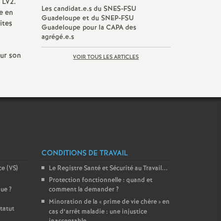
 LV2.
Les candidat.e.s du SNES-FSU
le en
Guadeloupe et du SNEP-FSU
ites
Guadeloupe pour la CAPA des
agrégé.e.s
sur son
VOIR TOUS LES ARTICLES
CONDITIONS DE TRAVAIL
ce (VS)
Le Registre Santé et Sécurité au Travail...
Protection fonctionnelle : quand et
que
?
comment la demander
?
Minoration de la «
prime de vie chère
» en
tatut
cas d’arrêt maladie : une injustice