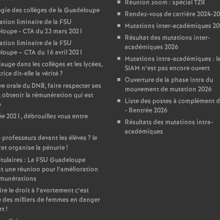
Réunion zoom : spécial TZR
gie des collèges de la Guadeloupe
Rendez-vous de carrière 2024-2
ation liminaire de la FSU
Mutations inter-académiques 2
loupe - CTA du 23 mars 2021
Résultat des mutations inter-
ation liminaire de la FSU
académiques 2026
oupe – CTA du 16 avril 2021
Mutations intra-académiques : le
auge dans les collèges et les lycées,
SIAM n’est pas encore ouvert
rice dit-elle la vérité
?
Ouverture de la phase intra du
e orale du DNB, faire respecter ses
mouvement de mutation 2026
, obtenir la rémunération qui est
Liste des postes à complément d
e
- Rentrée 2026
e 2021, débrouillez vous entre
Résultats des mutations intra-
académiques
 professeurs devant les élèves
? le
at organise la pénurie
!
tulaires : La FSU Guadeloupe
t une réunion pour l’amélioration
émunérations
ire le droit à l’avortement c’est
 des milliers de femmes en danger
rt
!