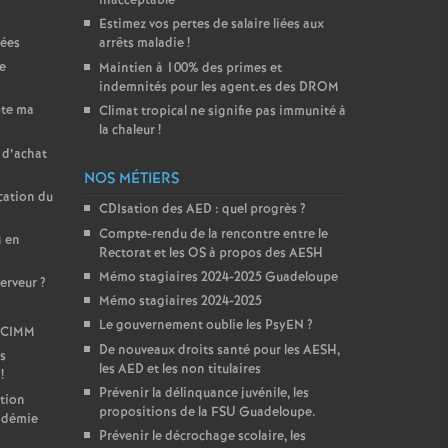
inacceptable
Estimez vos pertes de salaire liées aux
cées
arrêts maladie
!
ée
Maintien à 100% des primes et
indemnités pour les agent.es des DROM
pte ma
Climat tropical ne signifie pas immunité à
la chaleur
!
 d’achat
NOS MÉTIERS
cation du
CDIsation des AED : quel progrès
?
Compte-rendu de la rencontre entre le
M en
Rectorat et les OS à propos des AESH
Mémo stagiaires 2024-2025 Guadeloupe
serveur
?
Mémo stagiaires 2024-2025
Le gouvernement oublie les PsyEN
?
u CIMM
De nouveaux droits santé pour les AESH,
os
les AED et les non titulaires
!
Prévenir la délinquance juvénile, les
tion
propositions de la FSU Guadeloupe.
cadémie
Prévenir le décrochage scolaire, les