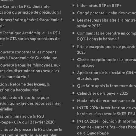
Indemnités REP et REP+
ge Carnot : La FSU demande
e
ication du principe de précaution
!
Congé parental : enfin des avan
de secrétaire général d’académie à
Les mesures salariales à la rentr
c
ir
scolaire 2023
é Technique Académique : La FSU
Comment faire prendre en com
te le CTA sur les suppressions de
RQTH dans le barème
?
o
s
!
Prime exceptionnelle de pouvoir
 ouverte concernant les moyens
2023
n
ués à l’Académie de Guadeloupe
Classe exceptionnelle : La provo
 ouverte à tous les misogynes, aux
ministère
d
ans des discriminations sexuelles
Application de la circulaire CIM
a culture du viol
!
Guadeloupe
ion : Réforme des lycées, la
Que faire après la fermeture du 
d
ction du baccalauréat
!
Calendrier de la paye – 2025
bilisation historique pour
Modalités de reconnaissance d
e
ation qui exige des réponses inter
INTER 2024 : la vérification de v
érielles
barèmes, c’est avec le SNES-FSU
ation liminaire de la FSU
g
INTRA 2024 : Réunion d’informa
oupe - CTA du 13 février 2020
pour les «
entrant
?es
» dans l’a
iqué de presse : la FSU claque la
de la Guadeloupe
du Comité Technique et est plus