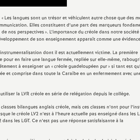
e
 «
Les langues sont un trésor et véhiculent autre chose que des m
s
 communication. Elles constituent d’une part des marqueurs fonda
t, de nos perspectives
». L’importance du créole dans notre société
E
 développement de son enseignement apparaît comme une évidenc
n
nstrumentalisation dont il est actuellement victime. La première
re pour en faire une langue fermée, repliée sur elle-même, rabougr
ntêtement à enseigner un «
s
créole guadeloupéen pur
» si tant est qu’
rlée et comprise dans toute la Caraïbe en un enfermement avec un
e
tiliser la LVR créole en série de relégation depuis le collège.
i
classes bilangues anglais créole, mais ces classes n’ont pour l’ins
sque le créole LV2 n’est à l’heure actuelle pas enseigné dans les 
g
2 dans les LGT. Ce n’est pas une réponse satisfaisante à la
n