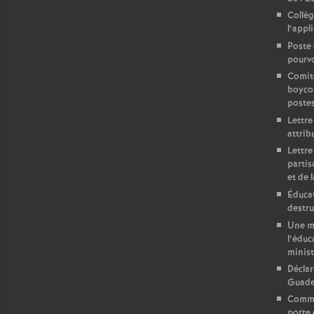
Collè
l’appl
Poste 
pourvo
Comit
boycot
poste
Lettre
attrib
Lettre
partis
et de l
Éducat
destru
Une mo
l’éduc
minist
Déclar
Guadel
Commun
porte 