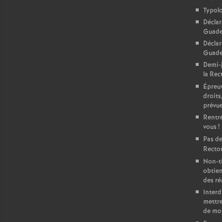
Typolo
Déclar
Guade
Déclar
Guadel
Demi-j
la Rect
Épreuv
droits
prévu
Rentré
vous
!
Pas de
Rector
Non-ti
obtien
des r
Interd
mettre
de mo