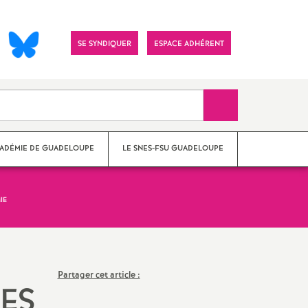
Visitez
SE SYNDIQUER
ESPACE ADHÉRENT
notre
page
Facebook
Recherche sur le 
CADÉMIE DE GUADELOUPE
LE SNES-FSU GUADELOUPE
IE
Partager cet article :
NES