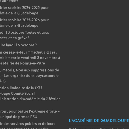
e adhérent
rier scolaire 2024-2025 pour
émie de la Guadeloupe
rier scolaire 2025-2026 pour
émie de la Guadeloupe
di 13 octobre Toutes et tous
sées et en grève
!
ire lundi 16 octobre
?
n cessez-le-feu immédiat à Gaza :
mblement le vendredi 3 novembre à
la Mairie de Pointe-à-Pitre
 mépris, Non aux suppressions de
 - Les organisations boycottent le
DHG
ation liminaire de la FSU
loupe Comité Social
nistration d’Académie du 7 février
front pour battre l’extrême droite –
niqué de presse FSU
L’ACADÉMIE DE GUADELOUP
ir des services publics et de leurs