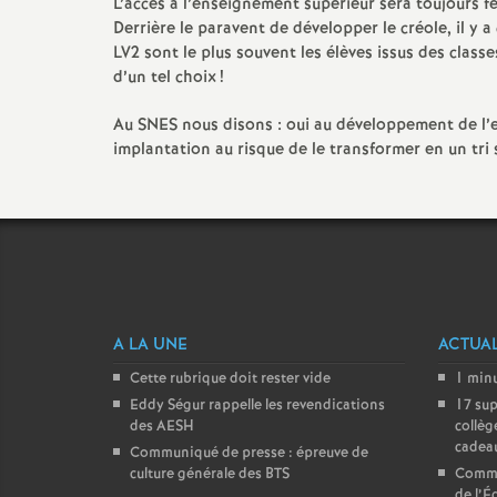
L’accès à l’enseignement supérieur sera toujours fe
Derrière le paravent de développer le créole, il y a 
LV2 sont le plus souvent les élèves issus des class
d’un tel choix
!
Au SNES nous disons : oui au développement de l’
implantation au risque de le transformer en un tri 
A LA UNE
ACTUAL
Cette rubrique doit rester vide
1 minu
Eddy Ségur rappelle les revendications
17 sup
des AESH
collèg
cadeau
Communiqué de presse : épreuve de
culture générale des BTS
Commun
de l’É