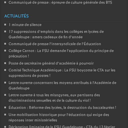
Communiqué de presse : épreuve de culture générale des BTS
o
ACTUALITÉS
u
1 minute de silence
17 suppressions d’emplois dans les collèges et lycées de
Guadeloupe : amers cadeaux de fin d’année
r
Communiqué de presse l’intersyndicale de l’Éducation
Collège Carnot : La FSU demande l’application du principe de
s
précaution
!
Poste de secrétaire général d’académie à pourvoir
Comité Technique Académique : La FSU boycotte le CTA sur les
suppressions de postes
!
Lettre ouverte concernant les moyens attribués à l’Académie de
Guadeloupe
Lettre ouverte à tous les misogynes, aux partisans des
discriminations sexuelles et de la culture du viol
!
Éducation : Réforme des lycées, la destruction du baccalauréat
!
Une mobilisation historique pour l’éducation qui exige des
réponses inter ministérielles
Déclaration liminaire de la FSU Guadeloupe - CTA du 13 février