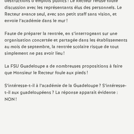
e
destructions d’emplois publics
! Le Recteur refuse toute
discussion avec les représentants élus des personnels. Le
Recteur avance seul, avec son petit staff sans vision, et
m
envoie l’académie dans le mur
!
e
Faute de préparer la rentrée, en s’interrogeant sur une
organisation concertée et partagée dans les établissements
n
au mois de septembre, la rentrée scolaire risque de tout
simplement ne pas avoir lieu
!
t
La FSU Guadeloupe a de nombreuses propositions à faire
que Monsieur le Recteur foule aux pieds
!
s
S’intéresse-t-il à l’académie de la Guadeloupe
? S’intéresse-
d
t-il aux guadeloupéens
? La réponse apparaît évidente :
NON
!
e
S