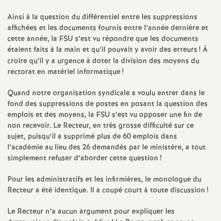
e
Ainsi à la question du différentiel entre les suppressions
s
affichées et les documents fournis entre l’année dernière et
cette année, la FSU s’est vu répondre que les documents
E
étaient faits à la main et qu’il pouvait y avoir des erreurs
! À
croire qu’il y a urgence à doter la division des moyens du
n
rectorat en matériel informatique
!
Quand notre organisation syndicale a voulu entrer dans le
s
fond des suppressions de postes en posant la question des
emplois et des moyens, la FSU s’est vu opposer une fin de
e
non recevoir. Le Recteur, en très grosse difficulté sur ce
sujet, puisqu’il a supprimé plus de 60 emplois dans
i
l’académie au lieu des 26 demandés par le ministère, a tout
simplement refuser d’aborder cette question
!
g
Pour les administratifs et les infirmières, le monologue du
Recteur a été identique. Il a coupé court à toute discussion
!
n
Le Recteur n’a aucun argument pour expliquer les