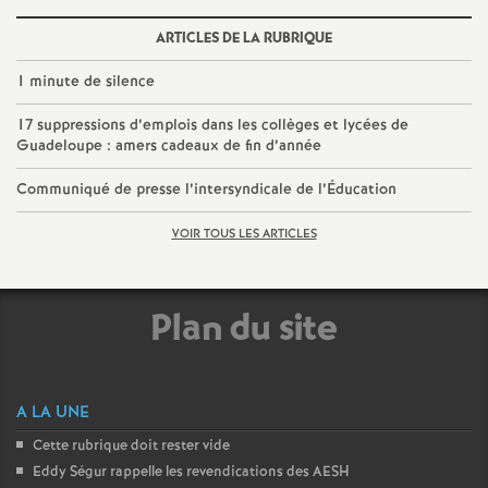
é
ARTICLES DE LA RUBRIQUE
O
1 minute de silence
17 suppressions d’emplois dans les collèges et lycées de
r
Guadeloupe : amers cadeaux de fin d’année
Communiqué de presse l’intersyndicale de l’Éducation
l
VOIR TOUS LES ARTICLES
é
a
Plan du site
n
A LA UNE
s
Cette rubrique doit rester vide
T
Eddy Ségur rappelle les revendications des AESH