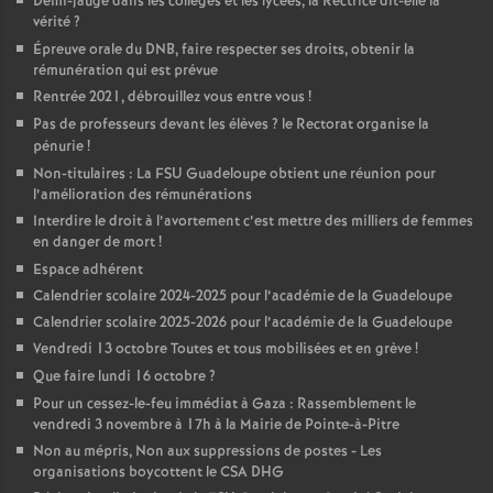
Demi-jauge dans les collèges et les lycées, la Rectrice dit-elle la
vérité
?
Épreuve orale du DNB, faire respecter ses droits, obtenir la
rémunération qui est prévue
Rentrée 2021, débrouillez vous entre vous
!
Pas de professeurs devant les élèves
? le Rectorat organise la
pénurie
!
Non-titulaires : La FSU Guadeloupe obtient une réunion pour
l’amélioration des rémunérations
Interdire le droit à l’avortement c’est mettre des milliers de femmes
en danger de mort
!
Espace adhérent
Calendrier scolaire 2024-2025 pour l’académie de la Guadeloupe
Calendrier scolaire 2025-2026 pour l’académie de la Guadeloupe
Vendredi 13 octobre Toutes et tous mobilisées et en grève
!
Que faire lundi 16 octobre
?
Pour un cessez-le-feu immédiat à Gaza : Rassemblement le
vendredi 3 novembre à 17h à la Mairie de Pointe-à-Pitre
Non au mépris, Non aux suppressions de postes - Les
organisations boycottent le CSA DHG