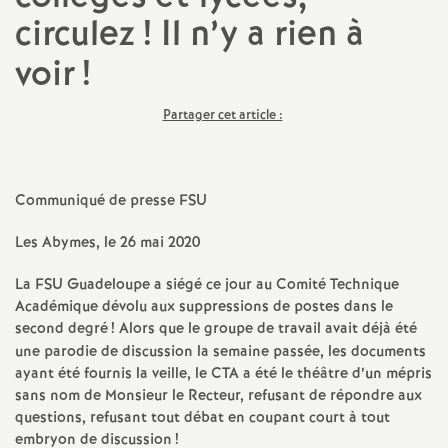
circulez
! Il n’y a rien à
a
voir
!
t
Partager cet article :
i
o
Communiqué de presse FSU
n
Les Abymes, le 26 mai 2020
a
La FSU Guadeloupe a siégé ce jour au Comité Technique
Académique dévolu aux suppressions de postes dans le
second degré
! Alors que le groupe de travail avait déjà été
l
une parodie de discussion la semaine passée, les documents
ayant été fournis la veille, le CTA a été le théâtre d’un mépris
d
sans nom de Monsieur le Recteur, refusant de répondre aux
questions, refusant tout débat en coupant court à tout
embryon de discussion
!