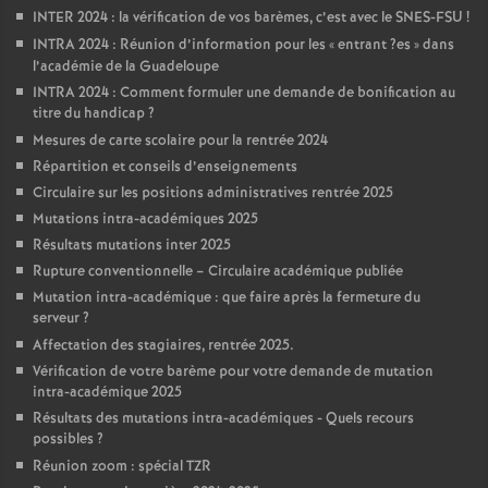
INTER 2024 : la vérification de vos barèmes, c’est avec le SNES-FSU
!
INTRA 2024 : Réunion d’information pour les «
entrant
?es
» dans
l’académie de la Guadeloupe
INTRA 2024 : Comment formuler une demande de bonification au
titre du handicap
?
Mesures de carte scolaire pour la rentrée 2024
Répartition et conseils d’enseignements
Circulaire sur les positions administratives rentrée 2025
Mutations intra-académiques 2025
Résultats mutations inter 2025
Rupture conventionnelle – Circulaire académique publiée
Mutation intra-académique : que faire après la fermeture du
serveur
?
Affectation des stagiaires, rentrée 2025.
Vérification de votre barème pour votre demande de mutation
intra-académique 2025
Résultats des mutations intra-académiques - Quels recours
possibles
?
Réunion zoom : spécial TZR