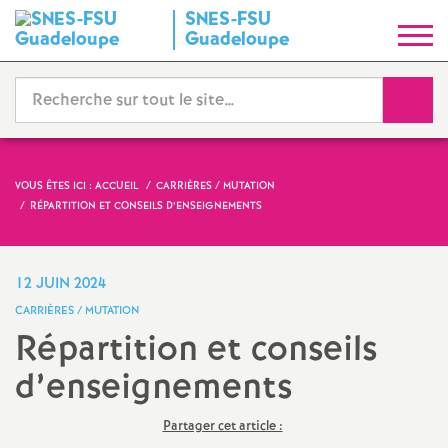
SNES-FSU
S
Guadeloupe
y
Reche
n
d
VOUS ÊTES ICI :
ACCUEIL
CARRIÈRES / MUTATION
RÉPARTITION ET CONSEILS D’ENSEIGNEMENTS
i
c
12 JUIN 2024
CARRIÈRES / MUTATION
a
Répartition et conseils
d’enseignements
t
N
Partager cet article :