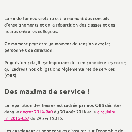
a
La fin de l'année scolaire est le moment des conseils
t
d'enseignements et de la répartition des classes et des
heures entre les collègues.
i
Ce moment peut être un moment de tension avec les
personnels de direction.
o
Pour éviter cela, il est important de bien connaître les textes
n
qui cadrent nos obligations réglementaires de services
(ORS).
a
Des maxima de service
!
l
La répartition des heures est cadrée par nos ORS décrites
dans le
décret 2014-940
du 20 août 2014 et la
circulaire
d
n° 2015-057
du 29 avril 2015.
Les enseignant
·
es sont tenu
·
es d'assurer, sur l'ensemble de