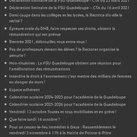
Déclaration liminaire de la FSU Guadeloupe - CTA du 23 mars 2021
Déclaration liminaire de la FSU Guadeloupe – CTA du 16 avril 2021
Demi-jauge dans les collèges et les lycées, la Rectrice dit-elle la
vérité
?
Épreuve orale du DNB, faire respecter ses droits, obtenir la
rémunération qui est prévue
Rentrée 2021, débrouillez vous entre vous
!
Pas de professeurs devant les élèves
? le Rectorat organise la
pénurie
!
Non-titulaires : La FSU Guadeloupe obtient une réunion pour
l’amélioration des rémunérations
Interdire le droit à l’avortement c’est mettre des milliers de femmes
en danger de mort
!
Espace adhérent
Calendrier scolaire 2024-2025 pour l’académie de la Guadeloupe
Calendrier scolaire 2025-2026 pour l’académie de la Guadeloupe
Vendredi 13 octobre Toutes et tous mobilisées et en grève
!
Que faire lundi 16 octobre
?
Pour un cessez-le-feu immédiat à Gaza : Rassemblement le
vendredi 3 novembre à 17h à la Mairie de Pointe-à-Pitre