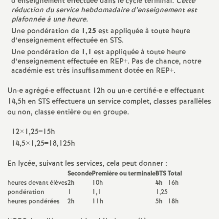
d’enseignement effectuée dans le cycle terminal.
Cette
e
réduction du service hebdomadaire d’enseignement est
plafonnée à une heure.
c
Une pondération de
1,25
est appliquée à toute heure
d’enseignement effectuée en STS.
Une pondération de
1,1
est appliquée à toute heure
o
d’enseignement effectuée en REP+. Pas de chance, notre
académie est très insuffisamment dotée en REP+.
n
Un
·
e agrégé
·
e effectuant 12h ou un
·
e certifié
·
e e effectuant
14,5h en STS effectuera un service complet, classes parallèles
d
ou non, classe entière ou en groupe.
d
12×1,25=15h
14,5×1,25=18,125h
e
En lycée, suivant les services, cela peut donner :
Seconde
Première ou terminale
BTS
Total
g
heures devant élèves
2h
10h
4h
16h
pondération
1
1,1
1,25
heures pondérées
2h
11h
5h
18h
r