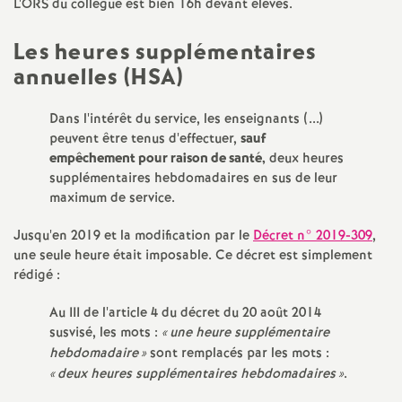
L'ORS du collègue est bien 16h devant élèves.
é
Les heures supplémentaires
O
annuelles (HSA)
r
Dans l'intérêt du service, les enseignants (...)
peuvent être tenus d'effectuer,
sauf
l
empêchement pour raison de santé,
deux heures
supplémentaires hebdomadaires en sus de leur
maximum de service.
é
Jusqu'en 2019 et la modification par le
Décret n° 2019-309
,
a
une seule heure était imposable. Ce décret est simplement
rédigé :
n
Au III de l'article 4 du décret du 20 août 2014
susvisé, les mots :
«
une heure supplémentaire
s
hebdomadaire
»
sont remplacés par les mots :
«
deux heures supplémentaires hebdomadaires
»
.
T