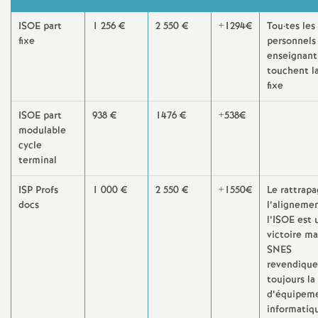
INDEMNITÉ
01/09/2022
01/09/2023
GAIN
REMAR
e
ISOE part
1 256 €
2 550 €
+1294€
Tou
·
tes les
fixe
personnels
c
enseignant
touchent la
o
fixe
ISOE part
938 €
1476 €
+538€
n
modulable
cycle
d
terminal
d
ISP Profs
1 000 €
2 550 €
+1550€
Le rattrapa
docs
l’alignemen
l’ISOE est 
e
victoire ma
SNES
g
revendique
toujours la
d’équipem
r
informatiq