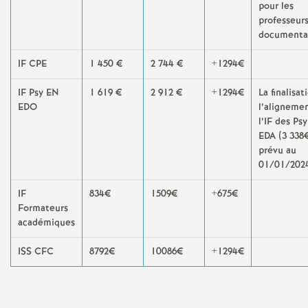
pour les
é
professeur
documental
O
IF CPE
1 450 €
2 744 €
+1294€
r
IF Psy EN
1 619 €
2 912 €
+1294€
La finalisat
EDO
l’alignemen
l
l’IF des Ps
EDA (3 338€
prévu au
é
01/01/202
a
IF
834€
1509€
+675€
Formateurs
académiques
n
ISS CFC
8792€
10086€
+1294€
s
T