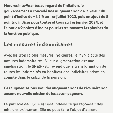
e
Mesures insuffisantes au regard de l’inflation, le
s
gouvernement a concédé une augmentation de la valeur du
point d’indice de +1,5
% au 1er juillet 2023, puis un ajout de 5
points d’indices pour toutes et tous au 1er janvier 2024, et
E
l’ajout de 9 points d’indice pour les traitements les plus bas de
la fonction publique.
n
Les mesures indemnitaires
s
Avec les trop faibles mesures indiciaires, le MEN a acté des
mesures indemnitaires. Si leur augmentation est une
e
amélioration, le SNES-FSU revendique la transformation de
toutes les indemnités en bonifications indiciaires prises en
i
compte dans le calcul de la pension.
g
Ces augmentations sont des augmentations de rémunération,
aucune nouvelle mission de les accompagnent.
n
La part fixe de l’ISOE est une indemnité qui reconnaît des
missions existantes. Elle ne peut faire l’objet d’aucune