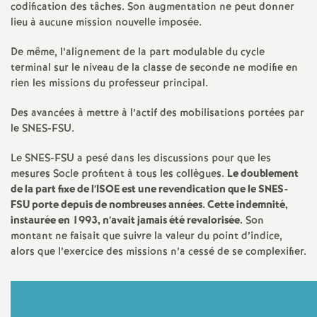
e
codification des tâches. Son augmentation ne peut donner
lieu à aucune mission nouvelle imposée.
m
De même, l’alignement de la part modulable du cycle
terminal sur le niveau de la classe de seconde ne modifie en
e
rien les missions du professeur principal.
n
Des avancées à mettre à l’actif des mobilisations portées par
le SNES-FSU.
t
Le SNES-FSU a pesé dans les discussions pour que les
mesures Socle profitent à tous les collègues.
Le doublement
s
de la part fixe de l’ISOE est une revendication que le SNES-
FSU porte depuis de nombreuses années. Cette indemnité,
d
instaurée en 1993, n’avait jamais été revalorisée.
Son
montant ne faisait que suivre la valeur du point d’indice,
alors que l’exercice des missions n’a cessé de se complexifier.
e
S
BRUT
BRUT
ANNUEL
ANNUEL