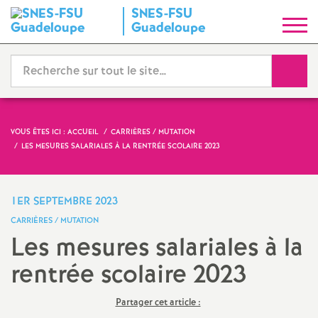
SNES-FSU
S
Guadeloupe
y
Reche
n
d
VOUS ÊTES ICI :
ACCUEIL
CARRIÈRES / MUTATION
LES MESURES SALARIALES À LA RENTRÉE SCOLAIRE 2023
i
c
1ER SEPTEMBRE 2023
CARRIÈRES / MUTATION
a
Les mesures salariales à la
rentrée scolaire 2023
t
N
Partager cet article :