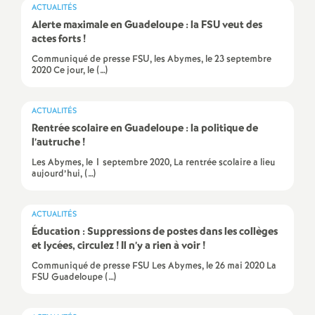
e
ACTUALITÉS
Alerte maximale en Guadeloupe : la FSU veut des
s
actes forts
!
Communiqué de presse FSU, les Abymes, le 23 septembre
E
2020 Ce jour, le (…)
n
ACTUALITÉS
Rentrée scolaire en Guadeloupe : la politique de
s
l’autruche
!
Les Abymes, le 1 septembre 2020, La rentrée scolaire a lieu
e
aujourd’hui, (…)
i
ACTUALITÉS
Éducation : Suppressions de postes dans les collèges
g
et lycées, circulez
! Il n’y a rien à voir
!
Communiqué de presse FSU Les Abymes, le 26 mai 2020 La
FSU Guadeloupe (…)
n