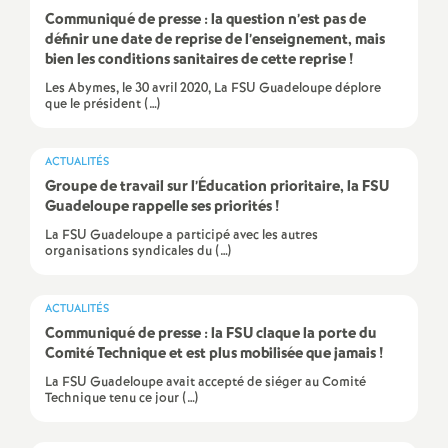
e
Communiqué de presse : la question n’est pas de
définir une date de reprise de l’enseignement, mais
bien les conditions sanitaires de cette reprise
!
c
Les Abymes, le 30 avril 2020, La FSU Guadeloupe déplore
que le président (…)
o
n
ACTUALITÉS
Groupe de travail sur l’Éducation prioritaire, la FSU
Guadeloupe rappelle ses priorités
!
d
La FSU Guadeloupe a participé avec les autres
organisations syndicales du (…)
d
ACTUALITÉS
e
Communiqué de presse : la FSU claque la porte du
Comité Technique et est plus mobilisée que jamais
!
g
La FSU Guadeloupe avait accepté de siéger au Comité
Technique tenu ce jour (…)
r