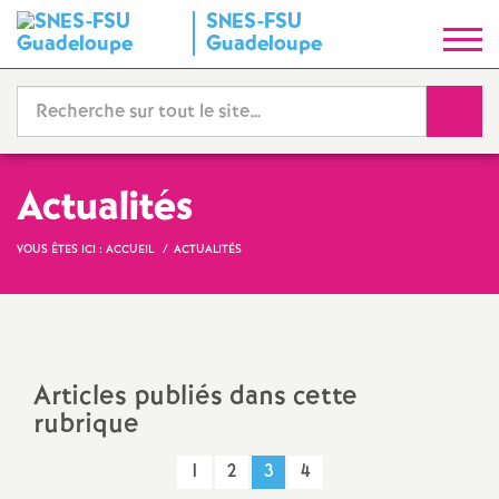
SNES-FSU
S
Guadeloupe
y
Reche
n
d
Actualités
i
VOUS ÊTES ICI :
ACCUEIL
ACTUALITÉS
c
a
Articles publiés dans cette
rubrique
t
1
2
3
4
N