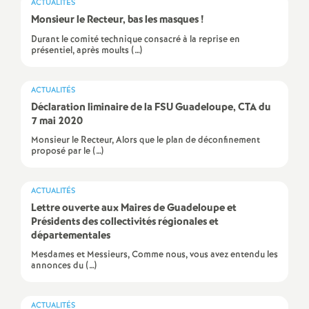
e
ACTUALITÉS
Monsieur le Recteur, bas les masques
!
m
Durant le comité technique consacré à la reprise en
présentiel, après moults (…)
e
ACTUALITÉS
n
Déclaration liminaire de la FSU Guadeloupe, CTA du
7 mai 2020
t
Monsieur le Recteur, Alors que le plan de déconfinement
proposé par le (…)
s
ACTUALITÉS
Lettre ouverte aux Maires de Guadeloupe et
d
Présidents des collectivités régionales et
départementales
e
Mesdames et Messieurs, Comme nous, vous avez entendu les
annonces du (…)
S
ACTUALITÉS