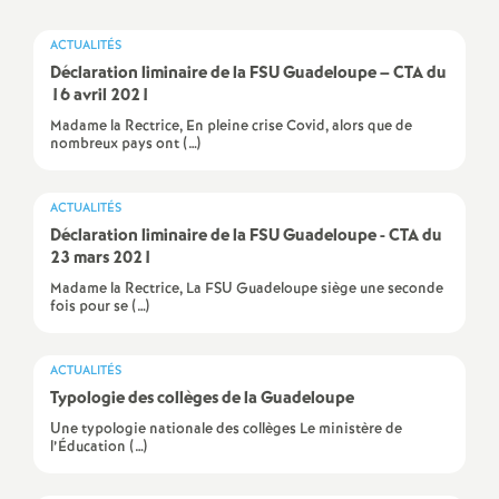
a
ACTUALITÉS
Déclaration liminaire de la FSU Guadeloupe – CTA du
t
16 avril 2021
Madame la Rectrice, En pleine crise Covid, alors que de
nombreux pays ont (…)
i
o
ACTUALITÉS
Déclaration liminaire de la FSU Guadeloupe - CTA du
23 mars 2021
n
Madame la Rectrice, La FSU Guadeloupe siège une seconde
fois pour se (…)
a
l
ACTUALITÉS
Typologie des collèges de la Guadeloupe
d
Une typologie nationale des collèges Le ministère de
l’Éducation (…)