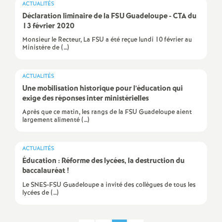
ACTUALITÉS
é
Déclaration liminaire de la FSU Guadeloupe - CTA du
13 février 2020
O
Monsieur le Recteur, La FSU a été reçue lundi 10 février au
Ministère de (…)
r
ACTUALITÉS
l
Une mobilisation historique pour l’éducation qui
exige des réponses inter ministérielles
é
Après que ce matin, les rangs de la FSU Guadeloupe aient
largement alimenté (…)
a
ACTUALITÉS
Éducation : Réforme des lycées, la destruction du
n
baccalauréat
!
Le SNES-FSU Guadeloupe a invité des collègues de tous les
s
lycées de (…)
T