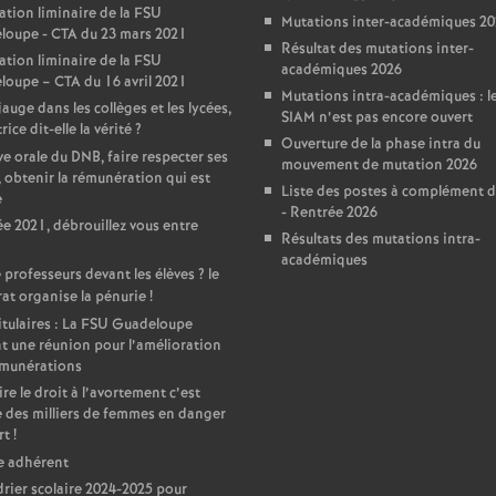
r
ation liminaire de la FSU
Mutations inter-académiques 2
loupe - CTA du 23 mars 2021
é
Résultat des mutations inter-
ation liminaire de la FSU
académiques 2026
oupe – CTA du 16 avril 2021
Mutations intra-académiques : le
d
auge dans les collèges et les lycées,
SIAM n’est pas encore ouvert
rice dit-elle la vérité
?
Ouverture de la phase intra du
e orale du DNB, faire respecter ses
e
mouvement de mutation 2026
, obtenir la rémunération qui est
Liste des postes à complément d
e
- Rentrée 2026
L
e 2021, débrouillez vous entre
Résultats des mutations intra-
académiques
y
 professeurs devant les élèves
? le
at organise la pénurie
!
tulaires : La FSU Guadeloupe
o
t une réunion pour l’amélioration
émunérations
n
ire le droit à l’avortement c’est
 des milliers de femmes en danger
rt
!
e adhérent
rier scolaire 2024-2025 pour