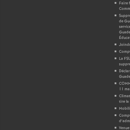
Faire 
Commu
Suppre
de Gua
servic
Guade
Éduca
Joindr
Compte
La FSU
suppre
Déclar
Guadel
COMMU
11 ma
Climat
tire l
Mobili
Compt
d’adm
Venue 