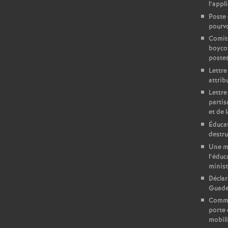
l’appl
Poste 
pourvo
Comit
boycot
poste
Lettre
attrib
Lettre
partis
et de l
Éducat
destru
Une mo
l’éduc
minist
Déclar
Guadel
Commun
porte 
mobili