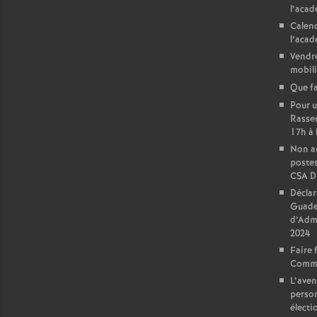
l’acad
Calend
l’acad
Vendre
mobili
Que fa
Pour u
Rasse
17h à 
Non au
postes
CSA 
Déclar
Guade
d’Admi
2024
Faire 
Commu
L’aven
person
électi