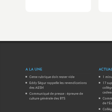
A LA UNE
ACTUAL
Cette rubrique doit rester vide
1 minu
Eddy Ségur rappelle les revendications
17 sup
des AESH
collèg
cadeau
Communiqué de presse : épreuve de
culture générale des BTS
Commun
de l’É
Collè