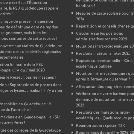
demande de bonification au titr
 de travail sur l’Éducation
handicap
?
taire, la FSU Guadeloupe rappelle
e
Mesures de carte scolaire pour la
iorités
!
2024
iqué de presse : la question
c
Répartition et conseils d’ensei
pas de définir une date de reprise
nseignement, mais bien les
Circulaire sur les positions
ions sanitaires de cette reprise
!
o
administratives rentrée 2025
 ouverte aux Maires de Guadeloupe
Mutations intra-académiques 2
sidents des collectivités régionales
Résultats mutations inter 2025
n
partementales
Rupture conventionnelle – Circul
ation liminaire de la FSU
académique publiée
d
loupe, CTA du 7 mai 2020
Mutation intra-académique : que
ur le Recteur, bas les masques
!
après la fermeture du serveur
?
ion : Suppressions de postes dans
d
Affectation des stagiaires, rentr
lèges et lycées, circulez
! Il n’y a rien
Vérification de votre barème pou
!
demande de mutation intra-ac
e
e scolaire en Guadeloupe : la
2025
que de l’autruche
!
Résultats des mutations intra-
g
 maximale en Guadeloupe : la FSU
académiques - Quels recours pos
es actes forts
!
Réunion zoom : spécial TZR
gie des collèges de la Guadeloupe
Rendez-vous de carrière 2024-2