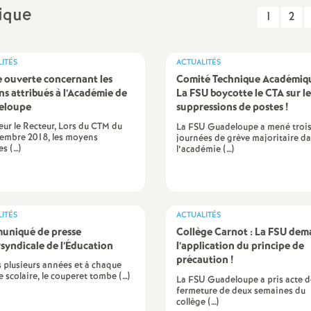
N
rique
1
2
a
ITÉS
ACTUALITÉS
t
e ouverte concernant les
Comité Technique Académiqu
s attribués à l’Académie de
La FSU boycotte le CTA sur le
i
eloupe
suppressions de postes
!
ur le Recteur, Lors du CTM du
La FSU Guadeloupe a mené troi
cembre 2018, les moyens
journées de grève majoritaire d
o
es (…)
l’académie (…)
n
a
ITÉS
ACTUALITÉS
uniqué de presse
Collège Carnot : La FSU de
ersyndicale de l’Éducation
l
l’application du principe de
précaution
!
 plusieurs années et à chaque
e scolaire, le couperet tombe (…)
La FSU Guadeloupe a pris acte d
d
fermeture de deux semaines du
collège (…)