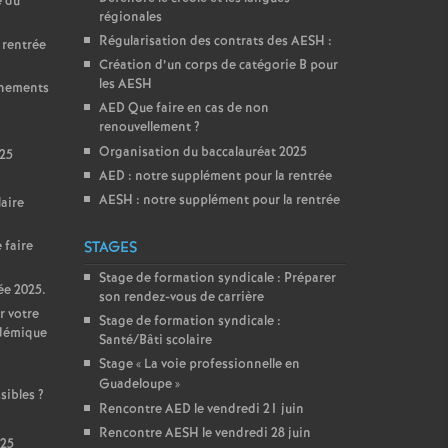
e du
régionales
Régularisation des contrats des AESH :
 rentrée
Création d’un corps de catégorie B pour
les AESH
gnements
AED Que faire en cas de non
renouvellement
?
Organisation du baccalauréat 2025
025
AED : notre supplément pour la rentrée
AESH : notre supplément pour la rentrée
aire
 faire
STAGES
Stage de formation syndicale : Préparer
ée 2025.
son rendez-vous de carrière
r votre
Stage de formation syndicale :
adémique
Santé/Bâti scolaire
Stage «
La voie professionnelle en
Guadeloupe
»
sibles
?
Rencontre AED le vendredi 21 juin
Rencontre AESH le vendredi 28 juin
025