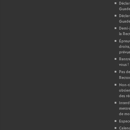
Déclar
Guade
Déclar
Guadel
Demi-j
la Rect
Épreuv
droits
prévu
Rentré
vous
!
Pas de
Rector
Non-ti
obtien
des r
Interd
mettre
de mo
Espac
Calend