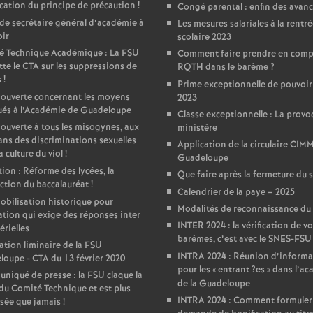
ication du principe de précaution
!
Congé parental : enfin des avan
e
de secrétaire général d’académie à
Les mesures salariales à la rentr
ir
scolaire 2023
m
é Technique Académique : La FSU
Comment faire prendre en com
te le CTA sur les suppressions de
RQTH dans le barème
?
s
!
e
Prime exceptionnelle de pouvoir
 ouverte concernant les moyens
2023
ués à l’Académie de Guadeloupe
Classe exceptionnelle : La provo
n
 ouverte à tous les misogynes, aux
ministère
ans des discriminations sexuelles
Application de la circulaire CIM
a culture du viol
!
t
Guadeloupe
ion : Réforme des lycées, la
Que faire après la fermeture du 
ction du baccalauréat
!
s
Calendrier de la paye – 2025
bilisation historique pour
Modalités de reconnaissance d
ation qui exige des réponses inter
INTER 2024 : la vérification de v
d
érielles
barèmes, c’est avec le SNES-FSU
ation liminaire de la FSU
INTRA 2024 : Réunion d’informa
oupe - CTA du 13 février 2020
e
pour les «
entrant
?es
» dans l’a
iqué de presse : la FSU claque la
de la Guadeloupe
du Comité Technique et est plus
S
INTRA 2024 : Comment formuler
sée que jamais
!