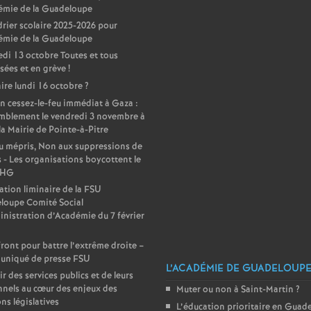
émie de la Guadeloupe
rier scolaire 2025-2026 pour
émie de la Guadeloupe
di 13 octobre Toutes et tous
sées et en grève
!
ire lundi 16 octobre
?
n cessez-le-feu immédiat à Gaza :
mblement le vendredi 3 novembre à
la Mairie de Pointe-à-Pitre
 mépris, Non aux suppressions de
 - Les organisations boycottent le
DHG
ation liminaire de la FSU
loupe Comité Social
nistration d’Académie du 7 février
front pour battre l’extrême droite –
niqué de presse FSU
L’ACADÉMIE DE GUADELOUP
ir des services publics et de leurs
nels au cœur des enjeux des
Muter ou non à Saint-Martin
?
ons législatives
L’éducation prioritaire en Guad