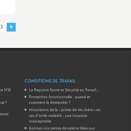
3
4
CONDITIONS DE TRAVAIL
ce (VS)
Le Registre Santé et Sécurité au Travail...
Protection fonctionnelle : quand et
que
?
comment la demander
?
Minoration de la «
prime de vie chère
» en
tatut
cas d’arrêt maladie : une injustice
inacceptable
Estimez vos pertes de salaire liées aux