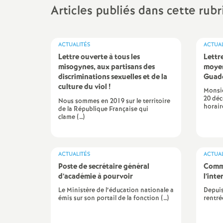
Articles publiés dans cette rub
ACTUALITÉS
ACTUAL
Lettre ouverte à tous les
Lettr
misogynes, aux partisans des
moyen
discriminations sexuelles et de la
Guad
culture du viol
!
Monsie
20 dé
Nous sommes en 2019 sur le territoire
horair
de la République Française qui
clame (…)
ACTUALITÉS
ACTUAL
Poste de secrétaire général
Comm
d’académie à pourvoir
l’int
Le Ministère de l’éducation nationale a
Depuis
émis sur son portail de la fonction (…)
rentré