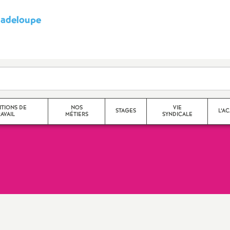
adeloupe
S
y
n
d
TIONS DE
NOS
VIE
STAGES
L’A
AVAIL
MÉTIERS
SYNDICALE
i
c
a
t