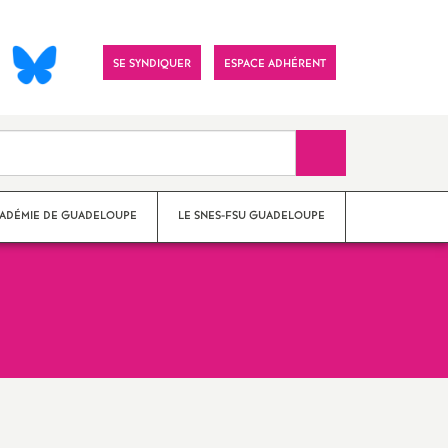
Visitez
SE SYNDIQUER
ESPACE ADHÉRENT
notre
page
Facebook
Recherche sur le 
CADÉMIE DE GUADELOUPE
LE SNES-FSU GUADELOUPE