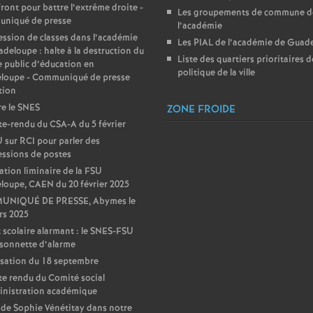
front pour battre l’extrême droite -
Les groupements de commune d
niqué de presse
l’académie
ssion de classes dans l’académie
Les PIAL de l’académie de Guad
deloupe : halte à la destruction du
Liste des quartiers prioritaires d
e public d’éducation en
politique de la ville
loupe - Communiqué de presse
tion
e le SNES
ZONE FROIDE
-rendu du CSA-A du 5 février
 sur RCI pour parler des
ssions de postes
ation liminaire de la FSU
oupe, CAEN du 20 février 2025
NIQUÉ DE PRESSE, Abymes le
rs 2025
 scolaire alarmant : le SNES-FSU
a sonnette d’alarme
sation du 18 septembre
e rendu du Comité social
inistration académique
de Sophie Vénétitay dans notre