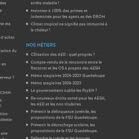
cées
arrêts maladie
!
ée
Maintien à 100% des primes et
indemnités pour les agent.es des DROM
pte ma
Climat tropical ne signifie pas immunité à
la chaleur
!
 d’achat
NOS MÉTIERS
cation du
CDIsation des AED : quel progrès
?
Compte-rendu de la rencontre entre le
M en
Rectorat et les OS à propos des AESH
Mémo stagiaires 2024-2025 Guadeloupe
serveur
?
Mémo stagiaires 2024-2025
Le gouvernement oublie les PsyEN
?
u CIMM
De nouveaux droits santé pour les AESH,
os
les AED et les non titulaires
!
Prévenir la délinquance juvénile, les
tion
propositions de la FSU Guadeloupe.
cadémie
Prévenir le décrochage scolaire, les
propositions de la FSU Guadeloupe.
 une
Défendre le créole et les langues