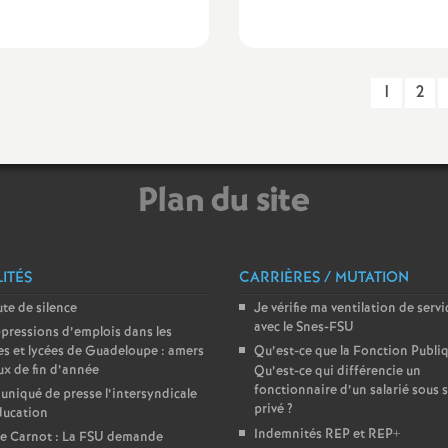
e
s
1
2
E
n
Plan du site
s
e
ITÉS
CARRIÈRES / MUTATION
te de silence
Je vérifie ma ventilation de servi
i
avec le Snes-FSU
pressions d’emplois dans les
es et lycées de Guadeloupe : amers
Qu’est-ce que la Fonction Publi
g
x de fin d’année
Qu’est-ce qui différencie un
fonctionnaire d’un salarié sous s
iqué de presse l’intersyndicale
privé
?
ducation
n
Indemnités REP et REP+
ge Carnot : La FSU demande