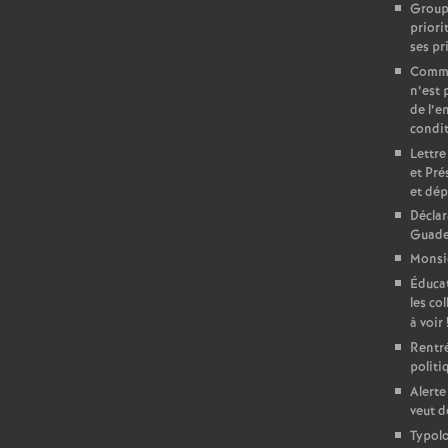
Groupe
priori
ses pr
Commun
n’est 
de l’e
condit
Lettre
et Pré
et dé
Déclar
Guade
Monsie
Éducat
les col
à voir
Rentré
politi
Alerte
veut d
Typolo