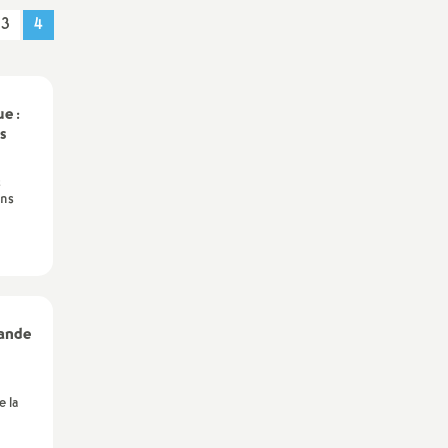
3
4
e :
s
s
ans
mande
e la